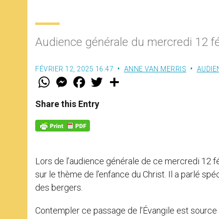
Audience générale du mercredi 12 fé
FÉVRIER 12, 2025 16:47
ANNE VAN MERRIS
AUDIE
W
M
F
T
S
h
e
a
w
h
a
s
c
i
a
t
s
e
t
r
Share this Entry
s
e
b
t
e
A
n
o
e
p
g
o
r
p
e
k
r
Lors de l’audience générale de ce mercredi 12 
sur le thème de l’enfance du Christ. Il a parlé s
des bergers.
Contempler ce passage de l’Évangile est source 