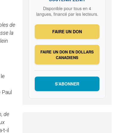
Disponible pour tous en 4
langues, financé par les lecteurs.
bles de
FAIRE UN DON
sse la
lein
FAIRE UN DON EN DOLLARS
CANADIENS
 le
S’ABONNER
e Paul
, de
aux
a-t-il