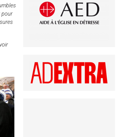
humbles
t pour
ssures
voir