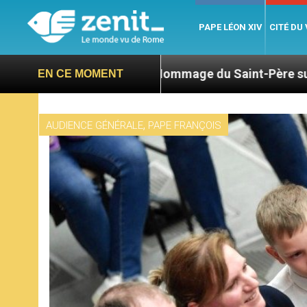
PAPE LÉON XIV
CITÉ DU
Hommage du Saint-Père suite au décès du cardi
EN CE MOMENT
,
AUDIENCE GÉNÉRALE
PAPE FRANÇOIS