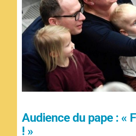
Audience du pape : « F
! »