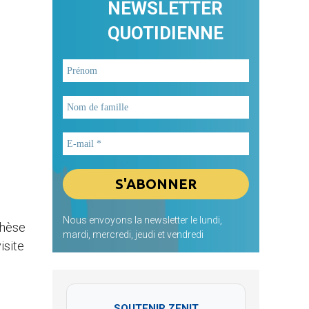
NEWSLETTER
QUOTIDIENNE
Nous envoyons la newsletter le lundi,
chèse
mardi, mercredi, jeudi et vendredi
isite
SOUTENIR ZENIT