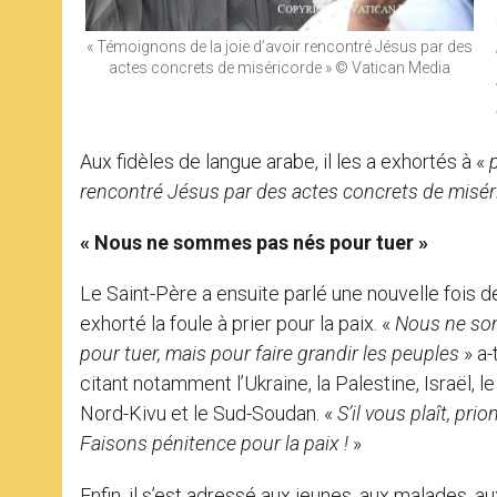
« Témoignons de la joie d’avoir rencontré Jésus par des
actes concrets de miséricorde » © Vatican Media
Aux fidèles de langue arabe, il les a exhortés à «
p
rencontré Jésus par des actes concrets de misé
« Nous ne sommes pas nés pour tuer »
Le Saint-Père a ensuite parlé une nouvelle fois de
exhorté la foule à prier pour la paix. «
Nous ne so
pour tuer, mais pour faire grandir les peuples
» a-
citant notamment l’Ukraine, la Palestine, Israël, l
Nord-Kivu et le Sud-Soudan. «
S’il vous plaît, prio
Faisons pénitence pour la paix !
»
Enfin, il s’est adressé aux jeunes, aux malades, 