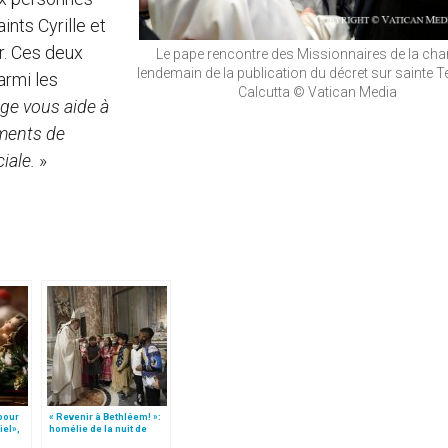
ints Cyrille et
r. Ces deux
Le pape rencontre des Missionnaires de la chari
lendemain de la publication du décret sur sainte T
armi les
Calcutta © Vatican Media
ge vous aide à
rments de
ciale.
»
 pour
« Revenir à Bethléem! »:
iel»,
homélie de la nuit de
Follo
Noël (texte complet)