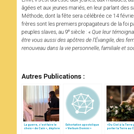
âgées et aux jeunes mariés, en leur parlant des sa
Méthode, dont la fête sera célébrée ce 14 févrie
frères sont les premiers propagateurs de la foi p
e
peuples slaves, au 9
siècle : «
Que leur témoigna
être vous aussi des apôtres de l’Évangile, des fe
renouveau dans la vie personnelle, familiale et so
Autres Publications :
La guerre, c’est faire le
Exhortation apostolique
«Du Ciel à la Terre
choix « de Caïn », déplore
« Verbum Domini »
porter la Terre au C
le pape François
par Mgr Francesco 