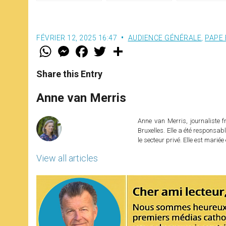
FÉVRIER 12, 2025 16:47
AUDIENCE GÉNÉRALE
,
PAPE
W
M
F
T
S
h
e
a
w
h
a
s
c
i
a
t
s
e
t
r
Share this Entry
s
e
b
t
e
A
n
o
e
p
g
o
r
Anne van Merris
p
e
k
r
Anne van Merris, journaliste f
Bruxelles. Elle a été responsa
le secteur privé. Elle est marié
View all articles