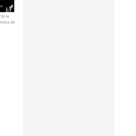
té le
eresa de