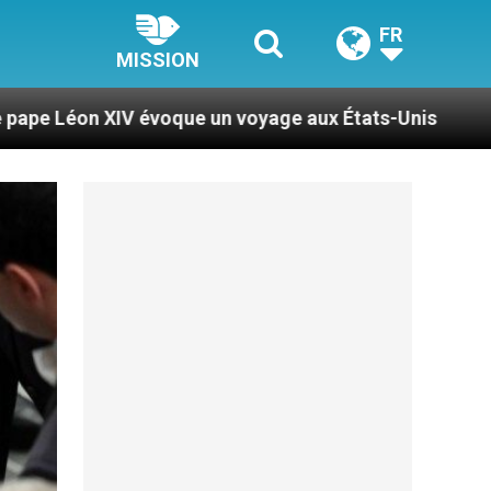
FR
MISSION
e un voyage aux États-Unis
Le pape Léon XIV s