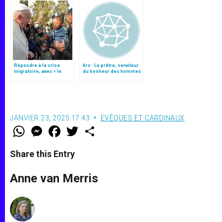
Répondre à la crise
Ars : Le prêtre, serviteur
migratoire, avec « le
du bonheur des hommes
style de l’humanité »!
(2)
(texte complet)
JANVIER 23, 2025 17:43
EVÊQUES ET CARDINAUX
W
M
F
T
S
h
e
a
w
h
a
s
c
i
a
t
s
e
t
r
Share this Entry
s
e
b
t
e
A
n
o
e
p
g
o
r
Anne van Merris
p
e
k
r