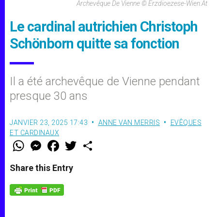
Archevêque De Vienne © Erzdioezese-Wien.at
Le cardinal autrichien Christoph
Schönborn quitte sa fonction
Il a été archevêque de Vienne pendant
presque 30 ans
JANVIER 23, 2025 17:43
ANNE VAN MERRIS
EVÊQUES
ET CARDINAUX
W
M
F
T
S
h
e
a
w
h
a
s
c
i
a
t
s
e
t
r
Share this Entry
s
e
b
t
e
A
n
o
e
p
g
o
r
p
e
k
r