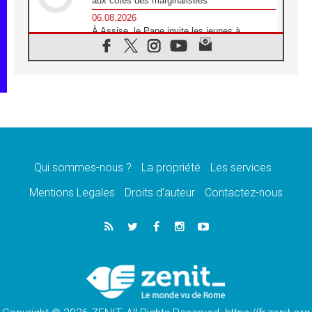
aux côtés des marginalisées
06.08.2026
À Assise, le Pape invite les jeunes à
«construire la civilisation de l'amour»
05.08.2026
La visite du Pape en Argentine portera «un
message de paix et de dignité humaine»
05.08.2026
«La visite du Pape en Uruguay renforcera
l'espérance» affirme Mgr Tróccoli
05.08.2026
Le nonce en Ukraine: «Il est inquiétant
d'entendre ceux qui bénissent la guerre»
Qui sommes-nous ?
La propriété
Les services
05.08.2026
Mentions Legales
Droits d’auteur
Contactez-nous
Léon XIV au Pérou, une lueur d'espoir pour
un peuple en quête de paix
05.08.2026
SCEAM: L'Église en Afrique vers
l'Assemblée ecclésiale de 2028 depuis
Addis-Abeba
05.08.2026
Le Pape exprime ses condoléances suite au
décès du cardinal Júlio Langa