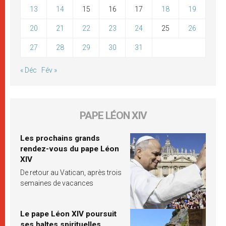
13
14
15
16
17
18
19
20
21
22
23
24
25
26
27
28
29
30
31
« Déc
Fév »
PAPE LÉON XIV
Les prochains grands
rendez-vous du pape Léon
XIV
De retour au Vatican, après trois
semaines de vacances
Le pape Léon XIV poursuit
ses haltes spirituelles