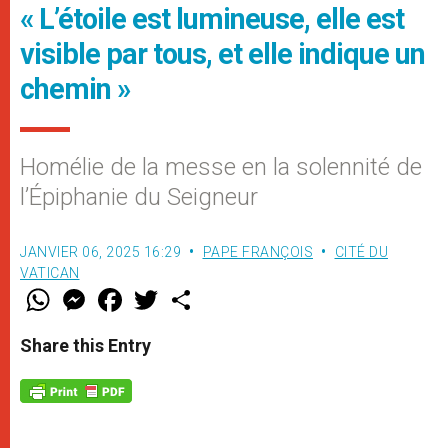
« L’étoile est lumineuse, elle est
visible par tous, et elle indique un
chemin »
Homélie de la messe en la solennité de
l’Épiphanie du Seigneur
JANVIER 06, 2025 16:29
PAPE FRANÇOIS
CITÉ DU
VATICAN
W
M
F
T
S
h
e
a
w
h
a
s
c
i
a
t
s
e
t
r
Share this Entry
s
e
b
t
e
A
n
o
e
p
g
o
r
p
e
k
r