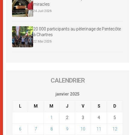
miracles
24 Juil 2026
20 000 participants au pèlerinage de Pentecôte
à Chartres
22 Mai 2026
CALENDRIER
janvier 2025
L
M
M
J
V
S
D
1
2
3
4
5
6
7
8
9
10
11
12