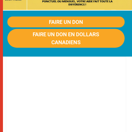
FAIRE UN DON
FAIRE UN DON EN DOLLARS
CANADIENS