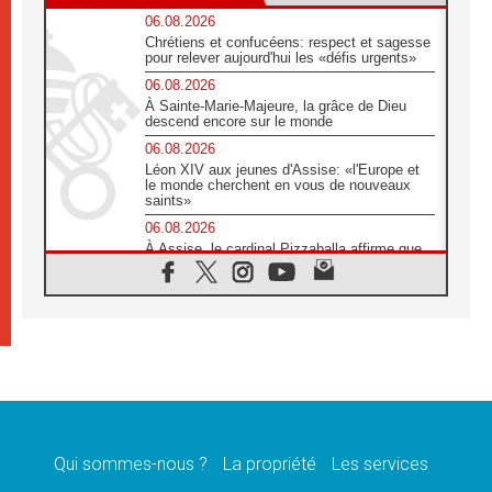
06.08.2026
Chrétiens et confucéens: respect et sagesse
pour relever aujourd'hui les «défis urgents»
06.08.2026
À Sainte-Marie-Majeure, la grâce de Dieu
descend encore sur le monde
06.08.2026
Léon XIV aux jeunes d'Assise: «l'Europe et
le monde cherchent en vous de nouveaux
saints»
06.08.2026
À Assise, le cardinal Pizzaballa affirme que
«les chrétiens veulent la paix»
06.08.2026
Au Mexique, le cardinal Parolin invite à être
aux côtés des marginalisées
06.08.2026
À Assise, le Pape invite les jeunes à
«construire la civilisation de l'amour»
05.08.2026
La visite du Pape en Argentine portera «un
message de paix et de dignité humaine»
Qui sommes-nous ?
La propriété
Les services
05.08.2026