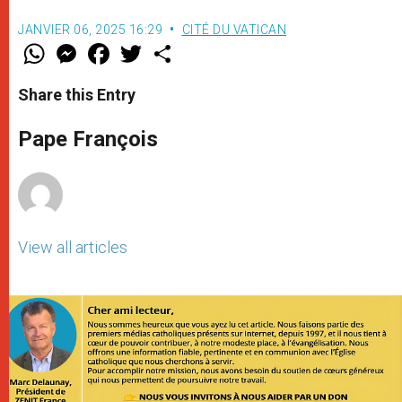
JANVIER 06, 2025 16:29
CITÉ DU VATICAN
W
M
F
T
S
h
e
a
w
h
a
s
c
i
a
t
s
e
t
r
Share this Entry
s
e
b
t
e
A
n
o
e
p
g
o
r
Pape François
p
e
k
r
View all articles