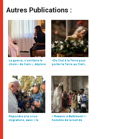
Autres Publications :
La guerre, c’est faire le
«Du Ciel à la Terre pour
choix « de Caïn », déplore
porter la Terre au Ciel»,
le pape François
par Mgr Francesco Follo
Répondre à la crise
« Revenir à Bethléem! »:
migratoire, avec « le
homélie de la nuit de
style de l’humanité »!
Noël (texte complet)
(texte complet)