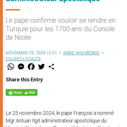
Le pape confirme vouloir se rendre en
Turquie pour les 1700 ans du Concile
de Nicée
NOVEMBRE 29, 2024 15:51
ANNE VAN MERRIS
EGLISES LOCALES
W
M
F
T
S
h
e
a
w
h
a
s
c
i
a
t
s
e
t
r
Share this Entry
s
e
b
t
e
A
n
o
e
p
g
o
r
p
e
k
r
Le 25 novembre 2024, le pape François a nommé
Mgr Antuan Ilgit administrateur apostolique du