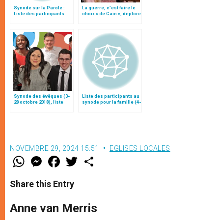
Synode sur la Parole :
La guerre, c’est faire le
Liste des participants
choix « de Caïn », déplore
le pape François
Synode des évêques (3-
Liste des participants au
28 octobre 2018), liste
synode pour la famille (4-
des participants
25 octobre)
NOVEMBRE 29, 2024 15:51
EGLISES LOCALES
W
M
F
T
S
h
e
a
w
h
a
s
c
i
a
t
s
e
t
r
Share this Entry
s
e
b
t
e
A
n
o
e
p
g
o
r
Anne van Merris
p
e
k