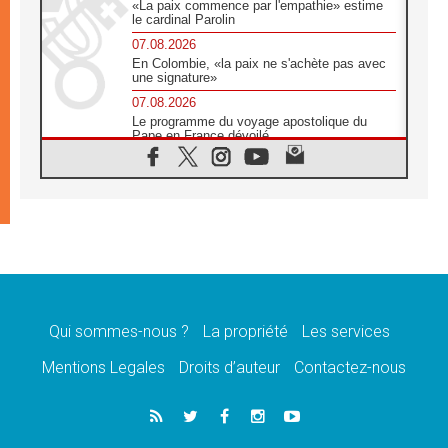
«La paix commence par l'empathie» estime
le cardinal Parolin
07.08.2026
En Colombie, «la paix ne s'achète pas avec
une signature»
07.08.2026
Le programme du voyage apostolique du
Pape en France dévoilé
07.08.2026
1ère Conférence continentale sur l'éducation
catholique en Afrique
07.08.2026
Un logo symbolique pour la venue du Pape
en France
07.08.2026
Cardinal Rossi: «La venue du Pape Léon en
Argentine est un hommage à François»
Qui sommes-nous ?
La propriété
Les services
07.08.2026
Hiroshima et Nagasaki, 81 ans après,
Mentions Legales
Droits d’auteur
Contactez-nous
lancement des «dix jours de prière pour la
paix»
06.08.2026
Préparatifs des JMJ 2027 à Séoul: «c'est
passionnant et l'impatience est immense!»