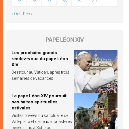
25
26
27
28
29
30
« Oct
Déc »
PAPE LÉON XIV
Les prochains grands
rendez-vous du pape Léon
XIV
De retour au Vatican, après trois
semaines de vacances
Le pape Léon XIV poursuit
ses haltes spirituelles
estivales
Visites privées du sanctuaire de
Vallepietra et de deux monastères
bénédictins à Subiaco