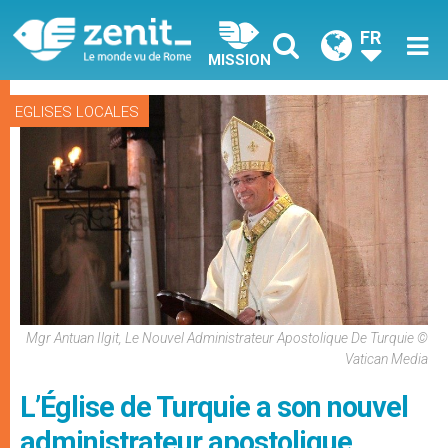
FR
MISSION
EGLISES LOCALES
Mgr Antuan Ilgit, Le Nouvel Administrateur Apostolique De Turquie ©
Vatican Media
L’Église de Turquie a son nouvel
administrateur apostolique