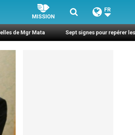
FR
MISSION
a
Sept signes pour repérer les dérives sectaire