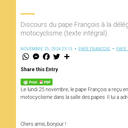
Discours du pape François à la délég
motocyclisme (texte intégral)
NOVEMBRE 25, 2024 23:15
PAPE FRANÇOIS
PAPE
W
M
F
T
S
h
e
a
w
h
a
s
c
i
a
t
s
e
t
r
Share this Entry
s
e
b
t
e
A
n
o
e
p
g
o
r
p
e
k
Le lundi 25 novembre, le pape François a reçu en
r
motocyclisme dans la salle des papes. Il lui a adr
Chers amis, bonjour !