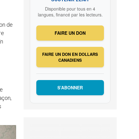
Disponible pour tous en 4
langues, financé par les lecteurs.
ion de
re
FAIRE UN DON
En
FAIRE UN DON EN DOLLARS
CANADIENS
S’ABONNER
de
açon,
s