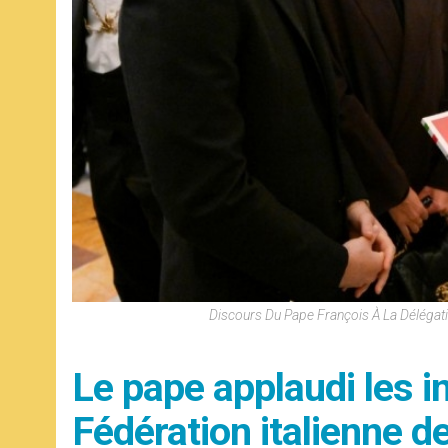
Discours Du Pape François À La Délégat
Le pape applaudi les in
Fédération italienne 