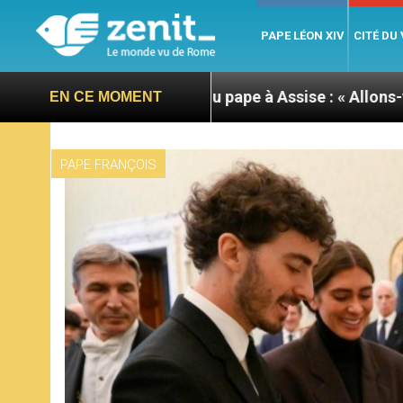
PAPE LÉON XIV
CITÉ DU
a journée du pape à Assise : « Allons-y ! Let’s go ! »
EN CE MOMENT
PAPE FRANÇOIS