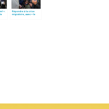
m! »:
Répondre à la crise
de
migratoire, avec « le
t)
style de l’humanité »!
(texte complet)