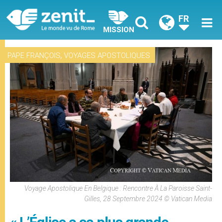
FR
MISSION
,
PAPE FRANÇOIS
VOYAGES APOSTOLIQUES
Voyage Apostolique En Belgique : Rencontre À La Paroisse Saint-
Gilles, 28 Septembre 2024 © Vatican Media