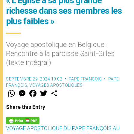
« L’Église a sa plus grande
richesse dans ses membres les
plus faibles »
Voyage apostolique en Belgique :
Rencontre à la paroisse Saint-Gilles
(texte intégral)
SEPTEMBRE 29, 2024 10:02
PAPE FRANÇOIS
PAPE
FRANÇOIS
,
VOYAGES APOSTOLIQUES
W
M
F
T
S
h
e
a
w
h
a
s
c
i
a
t
s
e
t
r
Share this Entry
s
e
b
t
e
A
n
o
e
p
g
o
r
p
e
k
VOYAGE APOSTOLIQUE DU PAPE FRANÇOIS AU
r