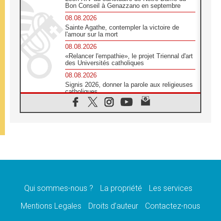
Bon Conseil à Genazzano en septembre
08.08.2026
Sainte Agathe, contempler la victoire de
l'amour sur la mort
08.08.2026
«Relancer l'empathie», le projet Triennal d'art
des Universités catholiques
08.08.2026
Signis 2026, donner la parole aux religieuses
catholiques
08.08.2026
Au Bangladesh, l'Église accompagne les
Dalits sur le chemin de la dignité
07.08.2026
Philippines: le vicariat apostolique de
Calapan devient un diocèse
07.08.2026
Congo-Brazzaville: le 15 août, entre solennité
de l'Assomption et mémoire nationale
Qui sommes-nous ?
La propriété
Les services
07.08.2026
«La paix commence par l'empathie» estime
Mentions Legales
Droits d’auteur
Contactez-nous
le cardinal Parolin
07.08.2026