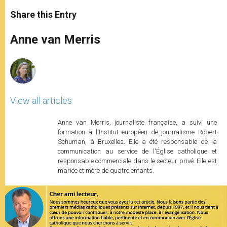
a
s
c
i
a
t
s
e
t
r
Share this Entry
s
e
b
t
e
A
n
o
e
p
g
o
r
Anne van Merris
p
e
k
r
View all articles
Anne van Merris, journaliste française, a suivi une
formation à l'Institut européen de journalisme Robert
Schuman, à Bruxelles. Elle a été responsable de la
communication au service de l'Église catholique et
responsable commerciale dans le secteur privé. Elle est
mariée et mère de quatre enfants.