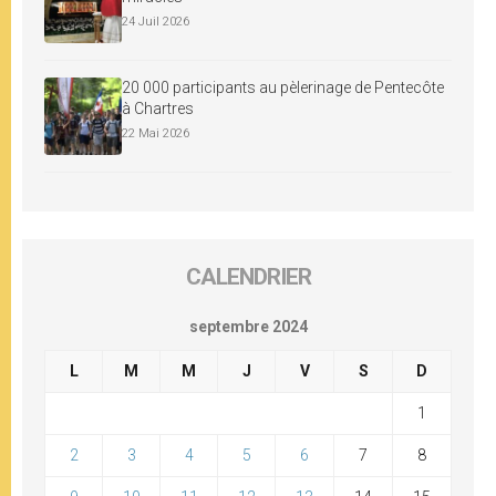
24 Juil 2026
20 000 participants au pèlerinage de Pentecôte
à Chartres
22 Mai 2026
CALENDRIER
septembre 2024
L
M
M
J
V
S
D
1
2
3
4
5
6
7
8