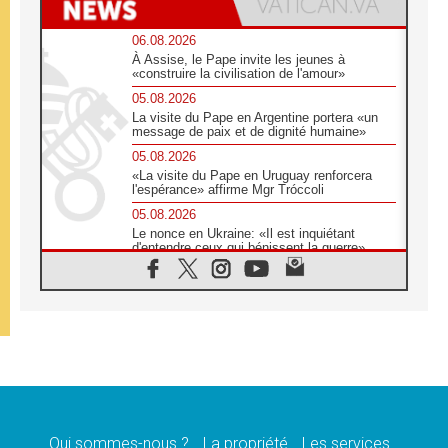
06.08.2026
À Assise, le Pape invite les jeunes à
«construire la civilisation de l'amour»
05.08.2026
La visite du Pape en Argentine portera «un
message de paix et de dignité humaine»
05.08.2026
«La visite du Pape en Uruguay renforcera
l'espérance» affirme Mgr Tróccoli
05.08.2026
Le nonce en Ukraine: «Il est inquiétant
d'entendre ceux qui bénissent la guerre»
05.08.2026
Léon XIV au Pérou, une lueur d'espoir pour
un peuple en quête de paix
05.08.2026
SCEAM: L'Église en Afrique vers
l'Assemblée ecclésiale de 2028 depuis
Addis-Abeba
05.08.2026
Le Pape exprime ses condoléances suite au
décès du cardinal Júlio Langa
Qui sommes-nous ?
La propriété
Les services