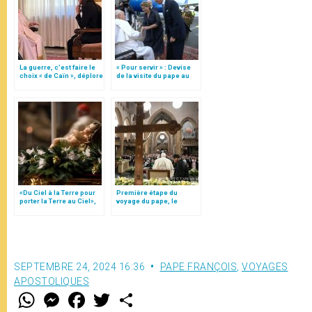
La guerre, c’est faire le
« Pour servir » : Devise
choix « de Caïn », déplore
de la visite du pape au
le pape François
Luxembourg
«Du Ciel à la Terre pour
Première étape du
porter la Terre au Ciel»,
voyage du pape, le
par Mgr Francesco Follo
Luxembourg
SEPTEMBRE 24, 2024 16:36
PAPE FRANÇOIS
,
VOYAGES
APOSTOLIQUES
W
M
F
T
S
h
e
a
w
h