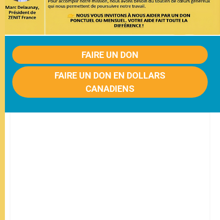
FAIRE UN DON
FAIRE UN DON EN DOLLARS
CANADIENS