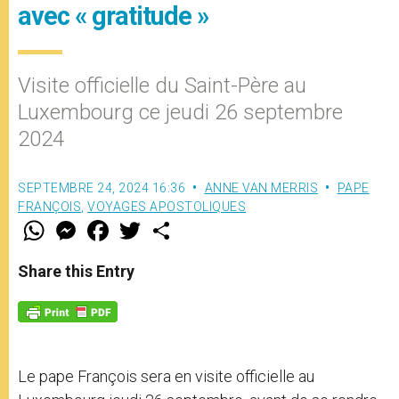
avec « gratitude »
Visite officielle du Saint-Père au
Luxembourg ce jeudi 26 septembre
2024
SEPTEMBRE 24, 2024 16:36
ANNE VAN MERRIS
PAPE
FRANÇOIS
,
VOYAGES APOSTOLIQUES
W
M
F
T
S
h
e
a
w
h
a
s
c
i
a
t
s
e
t
r
Share this Entry
s
e
b
t
e
A
n
o
e
p
g
o
r
p
e
k
r
Le pape François sera en visite officielle au