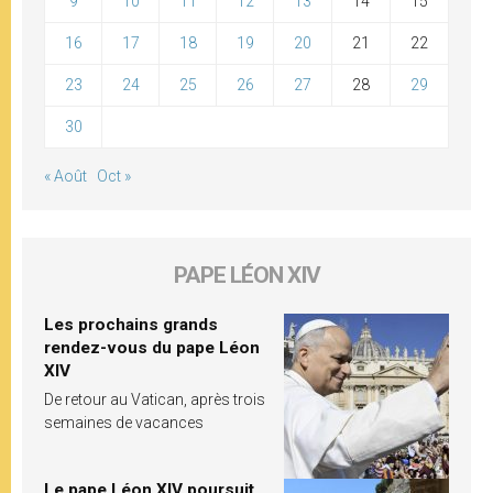
9
10
11
12
13
14
15
16
17
18
19
20
21
22
23
24
25
26
27
28
29
30
« Août
Oct »
PAPE LÉON XIV
Les prochains grands
rendez-vous du pape Léon
XIV
De retour au Vatican, après trois
semaines de vacances
Le pape Léon XIV poursuit