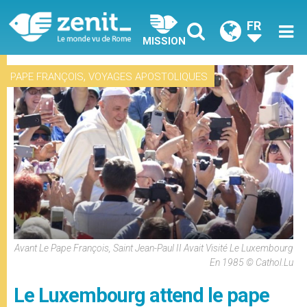
FR
MISSION
,
PAPE FRANÇOIS
VOYAGES APOSTOLIQUES
Avant Le Pape François, Saint Jean-Paul II Avait Visité Le Luxembourg
En 1985 © Cathol.lu
Le Luxembourg attend le pape