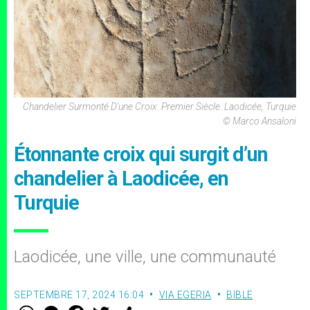
Chandelier Surmonté D'une Croix. Premier Siècle. Laodicée, Turquie
© Marco Ansaloni
Étonnante croix qui surgit d’un
chandelier à Laodicée, en
Turquie
Laodicée, une ville, une communauté
SEPTEMBRE 17, 2024 16:04
VIA EGERIA
BIBLE
W
M
F
T
S