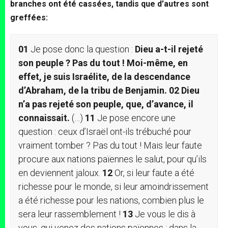
branches ont été cassées, tandis que d’autres sont
greffées:
01
Je pose donc la question :
Dieu a-t-il rejeté
son peuple ? Pas du tout ! Moi-même, en
effet, je suis Israélite, de la descendance
d’Abraham, de la tribu de Benjamin.
02
Dieu
n’a pas rejeté son peuple, que, d’avance, il
connaissait.
(…)
11
Je pose encore une
question : ceux d’Israël ont-ils trébuché pour
vraiment tomber ? Pas du tout ! Mais leur faute
procure aux nations païennes le salut, pour qu’ils
en deviennent jaloux.
12
Or, si leur faute a été
richesse pour le monde, si leur amoindrissement
a été richesse pour les nations, combien plus le
sera leur rassemblement !
13
Je vous le dis à
vous, qui venez des nations païennes : dans la