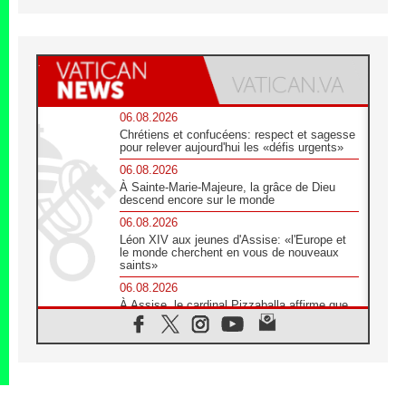
06.08.2026
Chrétiens et confucéens: respect et sagesse
pour relever aujourd'hui les «défis urgents»
06.08.2026
À Sainte-Marie-Majeure, la grâce de Dieu
descend encore sur le monde
06.08.2026
Léon XIV aux jeunes d'Assise: «l'Europe et
le monde cherchent en vous de nouveaux
saints»
06.08.2026
À Assise, le cardinal Pizzaballa affirme que
«les chrétiens veulent la paix»
06.08.2026
Au Mexique, le cardinal Parolin invite à être
aux côtés des marginalisées
06.08.2026