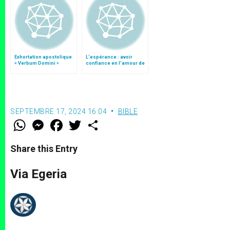
Exhortation apostolique
L‘espérance : avoir
« Verbum Domini »
confiance en l’amour de
Dieu
SEPTEMBRE 17, 2024 16:04
BIBLE
W
M
F
T
S
h
e
a
w
h
a
s
c
i
a
t
s
e
t
r
Share this Entry
s
e
b
t
e
A
n
o
e
p
g
o
r
Via Egeria
p
e
k
r