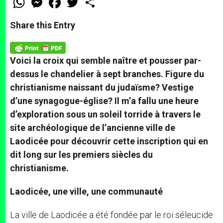
h
e
a
w
h
a
s
c
i
a
t
s
e
t
r
Share this Entry
s
e
b
t
e
A
n
o
e
p
g
o
r
p
e
k
Voici la croix qui semble naître et pousser par-
r
dessus le chandelier à sept branches. Figure du
christianisme naissant du judaïsme? Vestige
d’une synagogue-église? Il m’a fallu une heure
d’exploration sous un soleil torride à travers le
site archéologique de l’ancienne ville de
Laodicée pour découvrir cette inscription qui en
dit long sur les premiers siècles du
christianisme.
Laodicée, une ville, une communauté
La ville de Laodicée a été fondée par le roi séleucide