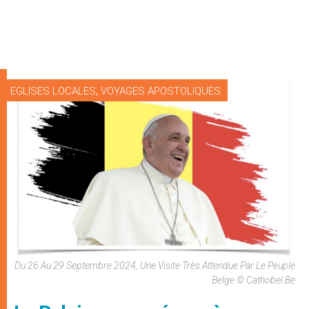
,
EGLISES LOCALES
VOYAGES APOSTOLIQUES
Du 26 Au 29 Septembre 2024, Une Visite Très Attendue Par Le Peuple
Belge © Cathobel.be