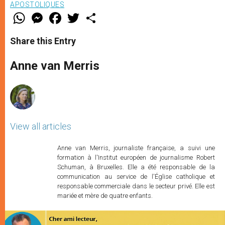
APOSTOLIQUES
W
M
F
T
S
h
e
a
w
h
a
s
c
i
a
t
s
e
t
r
Share this Entry
s
e
b
t
e
A
n
o
e
p
g
o
r
Anne van Merris
p
e
k
r
View all articles
Anne van Merris, journaliste française, a suivi une
formation à l'Institut européen de journalisme Robert
Schuman, à Bruxelles. Elle a été responsable de la
communication au service de l'Église catholique et
responsable commerciale dans le secteur privé. Elle est
mariée et mère de quatre enfants.