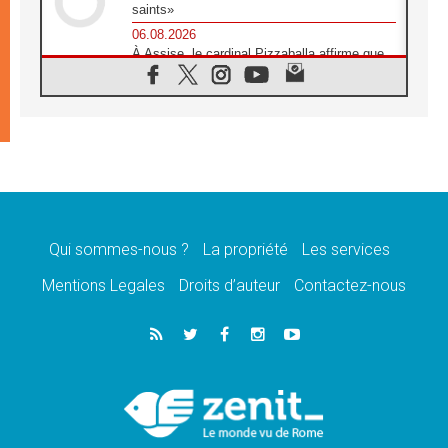
saints»
06.08.2026
À Assise, le cardinal Pizzaballa affirme que
«les chrétiens veulent la paix»
06.08.2026
Au Mexique, le cardinal Parolin invite à être
aux côtés des marginalisées
06.08.2026
À Assise, le Pape invite les jeunes à
«construire la civilisation de l'amour»
05.08.2026
La visite du Pape en Argentine portera «un
message de paix et de dignité humaine»
Qui sommes-nous ?
La propriété
Les services
05.08.2026
Mentions Legales
Droits d’auteur
Contactez-nous
«La visite du Pape en Uruguay renforcera
l'espérance» affirme Mgr Tróccoli
05.08.2026
Le nonce en Ukraine: «Il est inquiétant
d'entendre ceux qui bénissent la guerre»
05.08.2026
Léon XIV au Pérou, une lueur d'espoir pour
un peuple en quête de paix