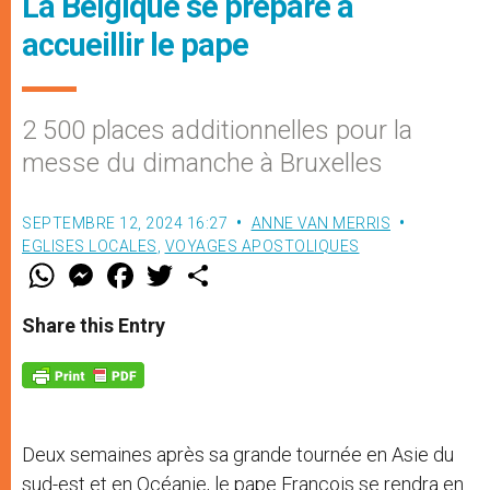
La Belgique se prépare à
accueillir le pape
2 500 places additionnelles pour la
messe du dimanche à Bruxelles
SEPTEMBRE 12, 2024 16:27
ANNE VAN MERRIS
EGLISES LOCALES
,
VOYAGES APOSTOLIQUES
W
M
F
T
S
h
e
a
w
h
a
s
c
i
a
t
s
e
t
r
Share this Entry
s
e
b
t
e
A
n
o
e
p
g
o
r
p
e
k
r
Deux semaines après sa grande tournée en Asie du
sud-est et en Océanie, le pape François se rendra en