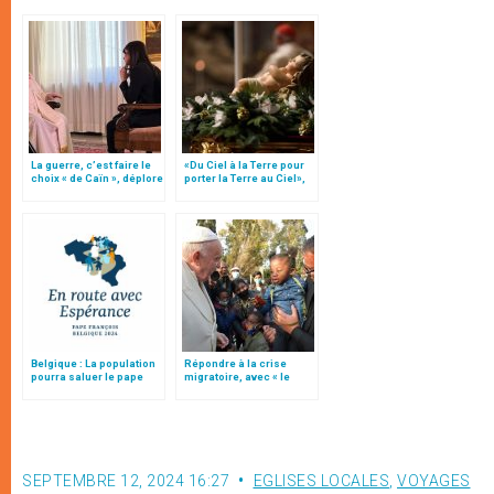
La guerre, c’est faire le
«Du Ciel à la Terre pour
choix « de Caïn », déplore
porter la Terre au Ciel»,
le pape François
par Mgr Francesco Follo
Belgique : La population
Répondre à la crise
pourra saluer le pape
migratoire, avec « le
François à quatre
style de l’humanité »!
endroits
(texte complet)
SEPTEMBRE 12, 2024 16:27
EGLISES LOCALES
,
VOYAGES