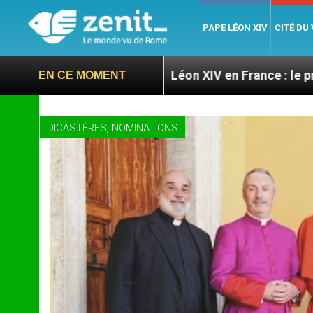
PAPE LÉON XIV
CITÉ DU
res
Léon XIV en France : le programme détaillé 
EN CE MOMENT
,
DICASTÈRES
NOMINATIONS