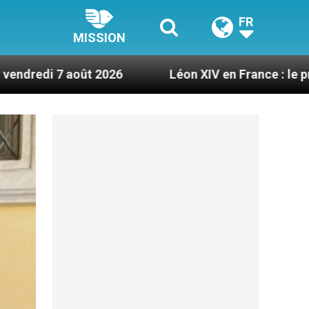
FR
MISSION
026
Léon XIV en France : le programme détaillé