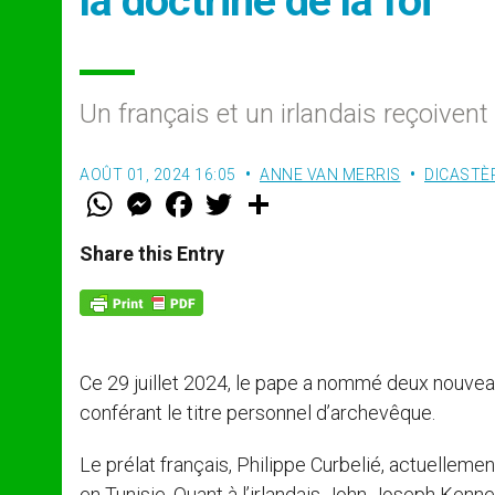
la doctrine de la foi
Un français et un irlandais reçoivent 
AOÛT 01, 2024 16:05
ANNE VAN MERRIS
DICASTÈ
W
M
F
T
S
h
e
a
w
h
a
s
c
i
a
t
s
e
t
r
Share this Entry
s
e
b
t
e
A
n
o
e
p
g
o
r
p
e
k
r
Ce 29 juillet 2024, le pape a nommé deux nouveau
conférant le titre personnel d’archevêque.
Le prélat français, Philippe Curbelié, actuellemen
en Tunisie. Quant à l’irlandais John Joseph Kenne