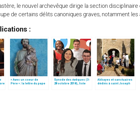
astère, le nouvel archevêque dirige la section disciplinaire
cupe de certains délits canoniques graves, notamment les 
ications :
e
« Avec un coeur de
Synode des évêques (3-
Abbayes et sanctuaires
lore
Père »: la lettre du pape
28 octobre 2018), liste
dédiés à saint Joseph
sur S. Joseph et l’Année
des participants
S. Joseph