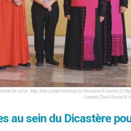
ctrine De La Foi : Mgr John Joseph Kennedy (le Deuxième À Gauche) Et Mgr
Curbelié (tout À Droite) © V
s au sein du Dicastère po