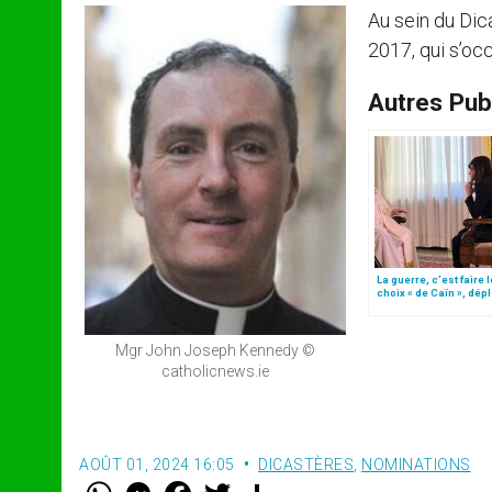
Au sein du Dic
2017, qui s’oc
Autres Publ
La guerre, c’est faire l
choix « de Caïn », dép
le pape François
Mgr John Joseph Kennedy ©
catholicnews.ie
AOÛT 01, 2024 16:05
DICASTÈRES
,
NOMINATIONS
W
M
F
T
S