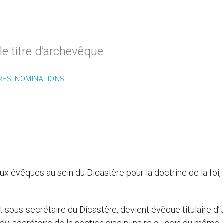
le titre d’archevêque
RES
,
NOMINATIONS
x évêques au sein du Dicastère pour la doctrine de la foi, 
t sous-secrétaire du Dicastère, devient évêque titulaire d’U
dy, secrétaire de la section disciplinaire au sein du même