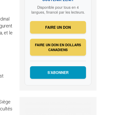
Disponible pour tous en 4
langues, financé par les lecteurs.
dinal
igurent
FAIRE UN DON
, et le
FAIRE UN DON EN DOLLARS
CANADIENS
S’ABONNER
st
-Siège
acultés