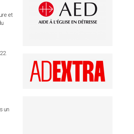
ure et
du
22.
ès un