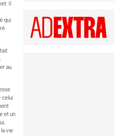
t. Il
mé qui
cré
tait
s
er au
resse
 celui
ment
e et un
ui,
la vie