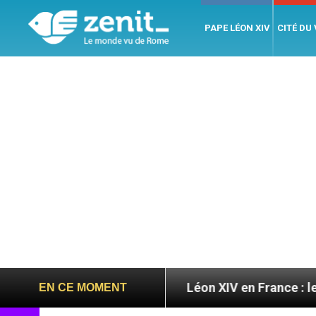
PAPE LÉON XIV
CITÉ DU
026
Léon XIV en France : le programme détaillé 
EN CE MOMENT