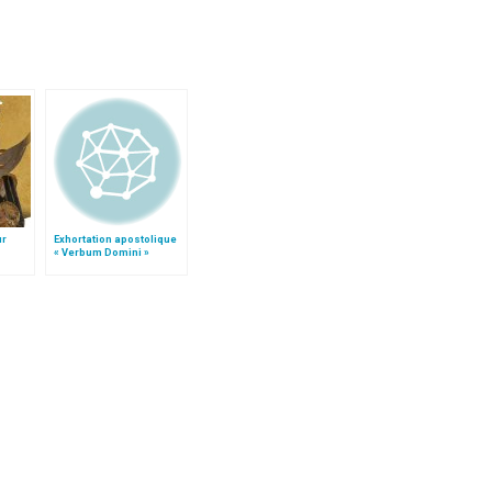
ur
Exhortation apostolique
« Verbum Domini »