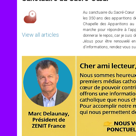
p
e
k
r
Au sanctuaire du Sacré-Cœur de
les 350 ans des apparitions de
Chapelle des Apparitions au m
marche pour répondre à l’app
View all articles
donnerai le repos, car je suis 
Jésus pour être renouvelé e
d'informations, rendez-vous su