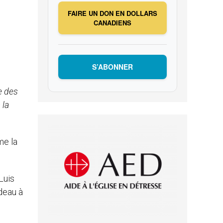
FAIRE UN DON EN DOLLARS
CANADIENS
S’ABONNER
e des
 la
me la
Luis
adeau à