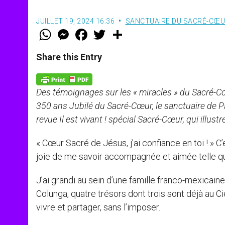
JUILLET 19, 2024 16:36
SANCTUAIRE DU SACRÉ-CŒ
W
M
F
T
S
h
e
a
w
h
a
s
c
i
a
t
s
e
t
r
Share this Entry
s
e
b
t
e
A
n
o
e
p
g
o
r
p
e
k
Des témoignages sur les « miracles » du Sacré-Cœu
r
350 ans Jubilé du Sacré-Cœur, le sanctuaire de P
revue Il est vivant ! spécial Sacré-Cœur, qui illu
« Cœur Sacré de Jésus, j’ai confiance en toi ! » C
joie de me savoir accompagnée et aimée telle qu
J’ai grandi au sein d’une famille franco-mexicaine
Colunga, quatre trésors dont trois sont déjà au Ci
vivre et partager, sans l’imposer.