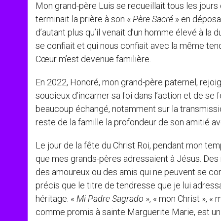
Mon grand-père Luis se recueillait tous les jours
terminait la prière à son «
Père Sacré
» en déposan
d’autant plus qu’il venait d’un homme élevé à la d
se confiait et qui nous confiait avec la même tend
Cœur m’est devenue familière.
En 2022, Honoré, mon grand-père paternel, rejoigna
soucieux d’incarner sa foi dans l’action et de se
beaucoup échangé, notamment sur la transmission d
reste de la famille la profondeur de son amitié ave
Le jour de la fête du Christ Roi, pendant mon te
que mes grands-pères adressaient à Jésus. Des 
des amoureux ou des amis qui ne peuvent se con
précis que le titre de tendresse que je lui adress
héritage. «
Mi Padre Sagrado
», « mon Christ », «
comme promis à sainte Marguerite Marie, est un r