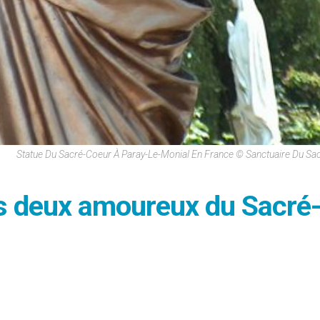
Statue Du Sacré-Coeur À Paray-Le-Monial En France © Sanctuaire Du S
s deux amoureux du Sacré