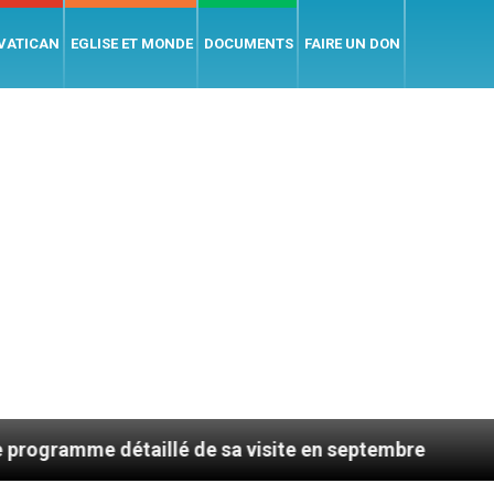
 VATICAN
EGLISE ET MONDE
DOCUMENTS
FAIRE UN DON
de sa visite en septembre
AMEN : des prêtres à