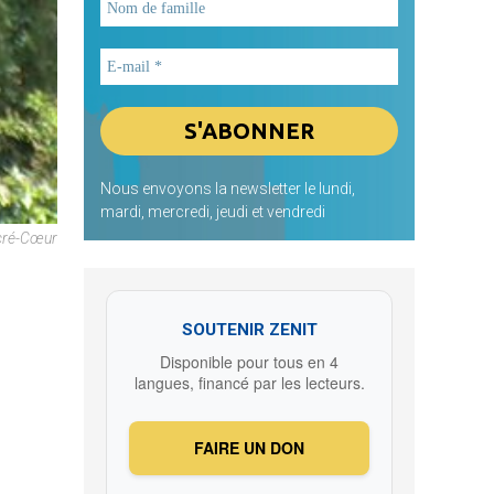
Nous envoyons la newsletter le lundi,
mardi, mercredi, jeudi et vendredi
acré-Cœur
-
SOUTENIR ZENIT
Disponible pour tous en 4
langues, financé par les lecteurs.
FAIRE UN DON