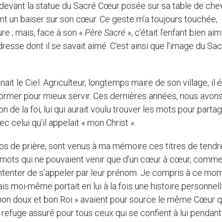
 devant la statue du Sacré Cœur posée sur sa table de cheve
t un baiser sur son cœur. Ce geste m’a toujours touchée,
ure ; mais, face à son «
Père Sacré
», c’était l’enfant bien ai
resse dont il se savait aimé. C’est ainsi que l’image du Sa
it le Ciel. Agriculteur, longtemps maire de son village, il é
 former pour mieux servir. Ces dernières années, nous avon
e la foi, lui qui aurait voulu trouver les mots pour partag
c celui qu’il appelait « mon Christ ».
mps de prière, sont venus à ma mémoire ces titres de tend
mots qui ne pouvaient venir que d’un cœur à cœur, comme
tenter de s’appeler par leur prénom. Je compris à ce mo
ais moi-même portait en lui à la fois une histoire personnell
 mon doux et bon Roi » avaient pour source le même Cœur q
efuge assuré pour tous ceux qui se confient à lui pendant 