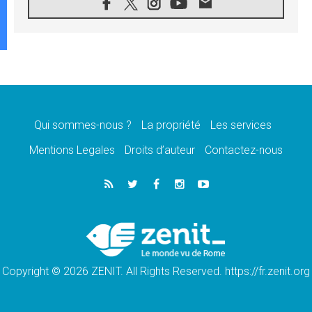
06.08.2026
Au Mexique, le cardinal Parolin invite à être
aux côtés des marginalisées
06.08.2026
À Assise, le Pape invite les jeunes à
«construire la civilisation de l'amour»
05.08.2026
La visite du Pape en Argentine portera «un
message de paix et de dignité humaine»
Qui sommes-nous ?
La propriété
Les services
05.08.2026
Mentions Legales
Droits d’auteur
Contactez-nous
«La visite du Pape en Uruguay renforcera
l'espérance» affirme Mgr Tróccoli
05.08.2026
Le nonce en Ukraine: «Il est inquiétant
d'entendre ceux qui bénissent la guerre»
05.08.2026
Léon XIV au Pérou, une lueur d'espoir pour
un peuple en quête de paix
Copyright © 2026 ZENIT. All Rights Reserved. https://fr.zenit.org