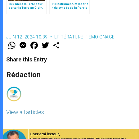
«Du Ciel à la Terre pour
L’« Instrumentum laboris
porter la Terre au Ciel»,
» du synode de la Parole
par Mgr Francesco Follo
de Dieu
JUIN 12, 2024 10:39
LITTÉRATURE
,
TÉMOIGNAGE
W
M
F
T
S
h
e
a
w
h
a
s
c
i
a
t
s
e
t
r
Share this Entry
s
e
b
t
e
A
n
o
e
p
g
o
r
Rédaction
p
e
k
r
View all articles