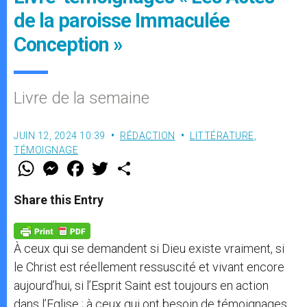
de la paroisse Immaculée
Conception »
Livre de la semaine
JUIN 12, 2024 10:39
RÉDACTION
LITTÉRATURE
,
TÉMOIGNAGE
W
M
F
T
S
h
e
a
w
h
a
s
c
i
a
t
s
e
t
r
Share this Entry
s
e
b
t
e
A
n
o
e
p
g
o
r
p
e
k
À ceux qui se demandent si Dieu existe vraiment, si
r
le Christ est réellement ressuscité et vivant encore
aujourd’hui, si l’Esprit Saint est toujours en action
dans l’Eglise ; à ceux qui ont besoin de témoignages