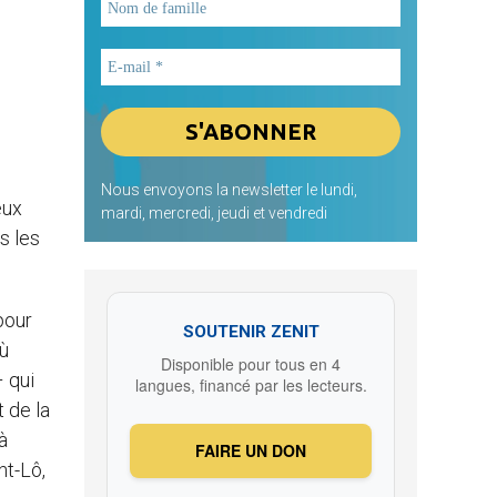
Nous envoyons la newsletter le lundi,
eux
mardi, mercredi, jeudi et vendredi
s les
pour
SOUTENIR ZENIT
où
Disponible pour tous en 4
– qui
langues, financé par les lecteurs.
 de la
à
FAIRE UN DON
nt-Lô,