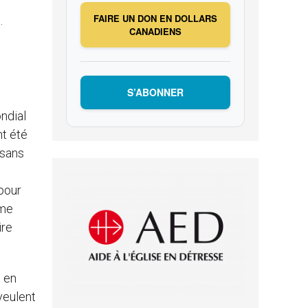
FAIRE UN DON EN DOLLARS
.
CANADIENS
S’ABONNER
ndial
nt été
 sans
pour
ême
ire
e en
veulent