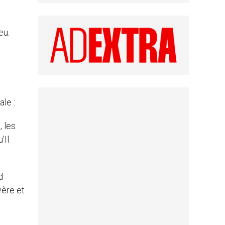
eu.
ale :
, les
’Il
d
vère et
s