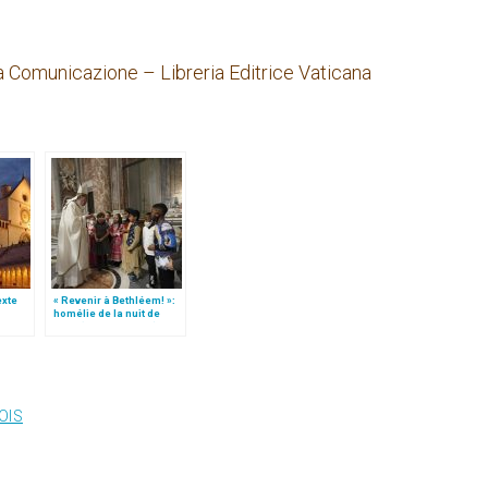
a Comunicazione – Libreria Editrice Vaticana
texte
« Revenir à Bethléem! »:
homélie de la nuit de
e
Noël (texte complet)
OIS