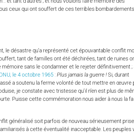
an… et tant d’autres ; et nous voulons faire mémoire des
tous ceux qui ont souffert de ces terribles bombardements
 le désastre qu’a représenté cet épouvantable conflit mo
ffert, tant de familles ont été déchirées, tant de ruines o
ire mémoire sans le condamner et le rejeter définitivement ;
l’ONU, le 4 octobre 1965
:
Plus jamais la guerre
!
Si, durant
 passé a soutenu la ferme volonté de tout mettre en œuvre 
oduise, je constate avec tristesse qu’il n’en est plus de m
urte. Puisse cette commémoration nous aider à nous la fa
conflit généralisé soit parfois de nouveau sérieusement pris
familiarisés à cette éventualité inacceptable. Les peuples 