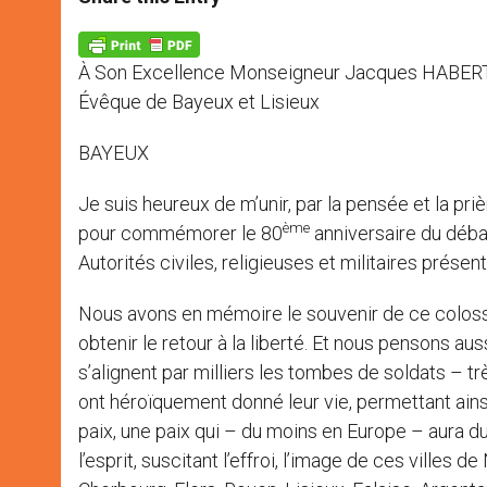
s
e
b
t
e
A
n
o
e
p
g
o
r
p
e
k
À Son Excellence Monseigneur Jacques HABER
r
Évêque de Bayeux et Lisieux
BAYEUX
Je suis heureux de m’unir, par la pensée et la pr
ème
pour commémorer le 80
anniversaire du déba
Autorités civiles, religieuses et militaires présen
Nous avons en mémoire le souvenir de ce colossal
obtenir le retour à la liberté. Et nous pensons a
s’alignent par milliers les tombes de soldats – tr
ont héroïquement donné leur vie, permettant ains
paix, une paix qui – du moins en Europe – aura 
l’esprit, suscitant l’effroi, l’image de ces vill