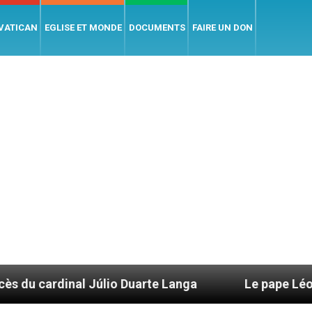
 VATICAN
EGLISE ET MONDE
DOCUMENTS
FAIRE UN DON
io Duarte Langa
Le pape Léon XIV évoque un v