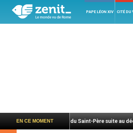
PAPE LÉON XIV
CITÉ DU
Hommage du Saint-Père suite au décès du cardinal Júl
EN CE MOMENT