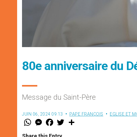
80e anniversaire du 
Message du Saint-Père
JUIN 06, 2024 09:13
PAPE FRANÇOIS
EGLISE ET 
W
M
F
T
S
h
e
a
w
h
a
s
c
i
a
t
s
e
t
r
Share this Entry