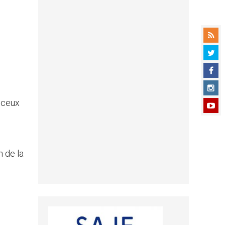
s ceux
n de la