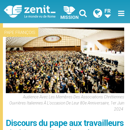
FR
MISSION
PAPE FRANÇOIS
Audience Avec Les Membres Des Associations Chrétiennes
Ouvrières Italiennes À L'occasion De Leur 80e Anniversaire, 1er Juin
2024
Discours du pape aux travailleurs