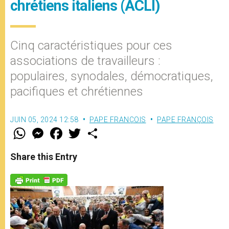
chrétiens italiens (ACLI)
Cinq caractéristiques pour ces
associations de travailleurs :
populaires, synodales, démocratiques,
pacifiques et chrétiennes
JUIN 05, 2024 12:58
PAPE FRANÇOIS
PAPE FRANÇOIS
W
M
F
T
S
h
e
a
w
h
a
s
c
i
a
t
s
e
t
r
Share this Entry
s
e
b
t
e
A
n
o
e
p
g
o
r
p
e
k
r