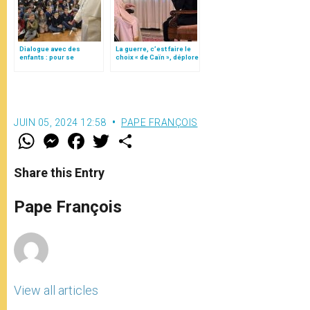
Dialogue avec des
La guerre, c’est faire le
enfants : pour se
choix « de Caïn », déplore
défendre du diable, prier
le pape François
et parler à des
personnes bonnes
JUIN 05, 2024 12:58
PAPE FRANÇOIS
W
M
F
T
S
h
e
a
w
h
a
s
c
i
a
t
s
e
t
r
Share this Entry
s
e
b
t
e
A
n
o
e
p
g
o
r
Pape François
p
e
k
r
View all articles