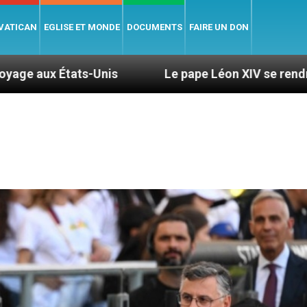
 VATICAN
EGLISE ET MONDE
DOCUMENTS
FAIRE UN DON
s
Le pape Léon XIV se rendra en Uruguay, en Ar