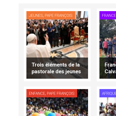
,
JEUNES
PAPE FRANÇOIS
FRANC
Trois éléments de la
Fran
pastorale des jeunes
Calv
,
ENFANCE
PAPE FRANÇOIS
AFRIQU