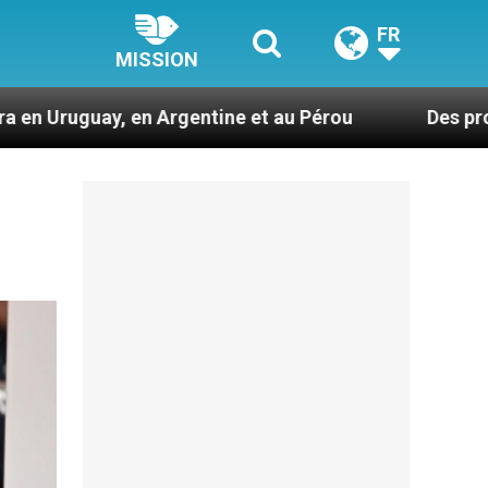
FR
MISSION
gentine et au Pérou
Des prophètes d’harmonie