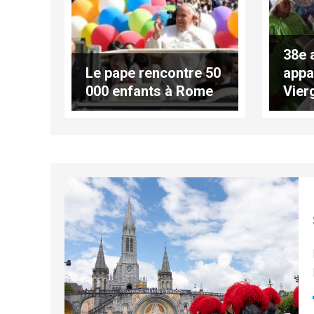
38e 
Le pape rencontre 50
appa
000 enfants à Rome
Vier