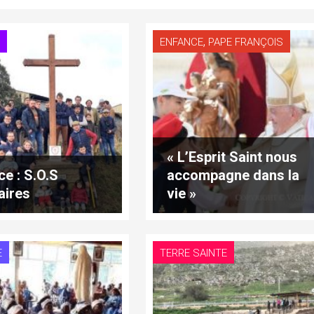
,
E
ENFANCE
PAPE FRANÇOIS
« L’Esprit Saint nous
ce : S.O.S
accompagne dans la
aires
vie »
E
TERRE SAINTE