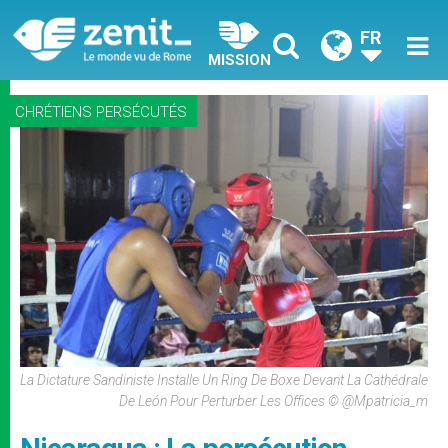
FR
MISSION
CHRÉTIENS PERSÉCUTÉS
La Dictature Sandiniste Installe Un Ring De Boxe Devant La Cathédrale
De León Pour Perturber Les Offices © @mpatricia_m