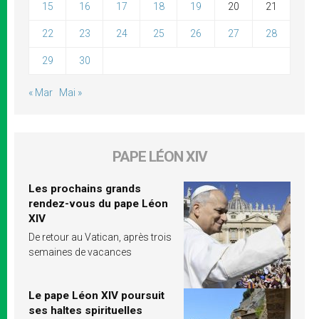
15
16
17
18
19
20
21
22
23
24
25
26
27
28
29
30
« Mar
Mai »
PAPE LÉON XIV
Les prochains grands
rendez-vous du pape Léon
XIV
De retour au Vatican, après trois
semaines de vacances
Le pape Léon XIV poursuit
ses haltes spirituelles