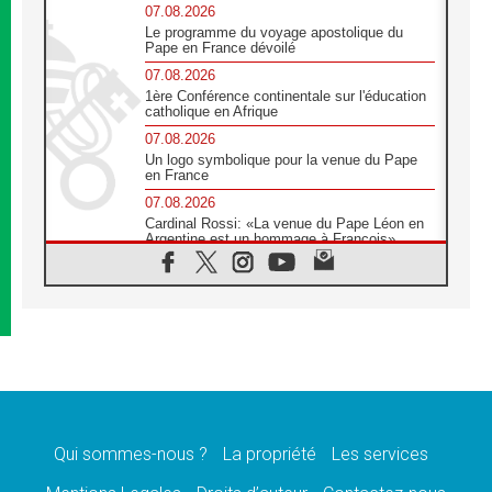
07.08.2026
Le programme du voyage apostolique du
Pape en France dévoilé
07.08.2026
1ère Conférence continentale sur l'éducation
catholique en Afrique
07.08.2026
Un logo symbolique pour la venue du Pape
en France
07.08.2026
Cardinal Rossi: «La venue du Pape Léon en
Argentine est un hommage à François»
07.08.2026
Hiroshima et Nagasaki, 81 ans après,
lancement des «dix jours de prière pour la
paix»
06.08.2026
Préparatifs des JMJ 2027 à Séoul: «c'est
passionnant et l'impatience est immense!»
06.08.2026
Chrétiens et confucéens: respect et sagesse
pour relever les «défis urgents»
Qui sommes-nous ?
La propriété
Les services
06.08.2026