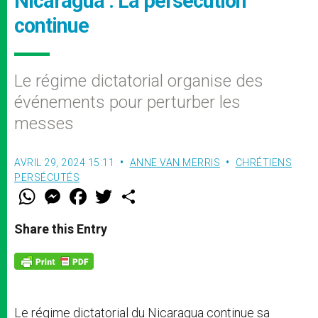
Nicaragua : La persécution
continue
Le régime dictatorial organise des
événements pour perturber les
messes
AVRIL 29, 2024 15:11
ANNE VAN MERRIS
CHRÉTIENS
PERSÉCUTÉS
W
M
F
T
S
h
e
a
w
h
a
s
c
i
a
t
s
e
t
r
Share this Entry
s
e
b
t
e
A
n
o
e
p
g
o
r
p
e
k
r
Le régime dictatorial du Nicaragua continue sa