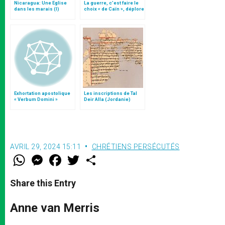
Nicaragua: Une Eglise
La guerre, c’est faire le
dans les marais (I)
choix « de Caïn », déplore
le pape François
Exhortation apostolique
Les inscriptions de Tal
« Verbum Domini »
Deir Alla (Jordanie)
AVRIL 29, 2024 15:11
CHRÉTIENS PERSÉCUTÉS
W
M
F
T
S
h
e
a
w
h
a
s
c
i
a
t
s
e
t
r
Share this Entry
s
e
b
t
e
A
n
o
e
p
g
o
r
Anne van Merris
p
e
k
r