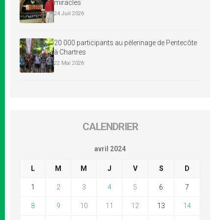
miracles
24 Juil 2026
20 000 participants au pèlerinage de Pentecôte
à Chartres
22 Mai 2026
CALENDRIER
avril 2024
L
M
M
J
V
S
D
1
2
3
4
5
6
7
8
9
10
11
12
13
14