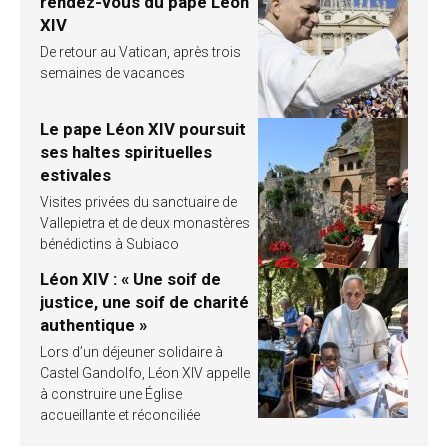
rendez-vous du pape Léon
XIV
De retour au Vatican, après trois
semaines de vacances
Le pape Léon XIV poursuit
ses haltes spirituelles
estivales
Visites privées du sanctuaire de
Vallepietra et de deux monastères
bénédictins à Subiaco
Léon XIV : « Une soif de
justice, une soif de charité
authentique »
Lors d’un déjeuner solidaire à
Castel Gandolfo, Léon XIV appelle
à construire une Église
accueillante et réconciliée