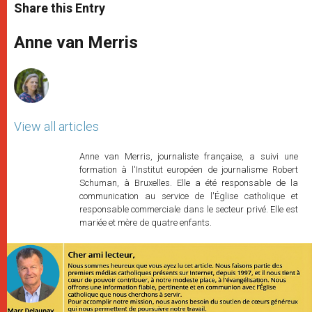
t
s
e
t
r
Share this Entry
s
e
b
t
e
A
n
o
e
p
g
o
r
Anne van Merris
p
e
k
r
View all articles
Anne van Merris, journaliste française, a suivi une
formation à l'Institut européen de journalisme Robert
Schuman, à Bruxelles. Elle a été responsable de la
communication au service de l'Église catholique et
responsable commerciale dans le secteur privé. Elle est
mariée et mère de quatre enfants.