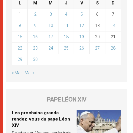
L
M
M
J
V
S
D
1
2
3
4
5
6
7
8
9
10
11
12
13
14
15
16
17
18
19
20
21
22
23
24
25
26
27
28
29
30
« Mar
Mai »
PAPE LÉON XIV
Les prochains grands
rendez-vous du pape Léon
XIV