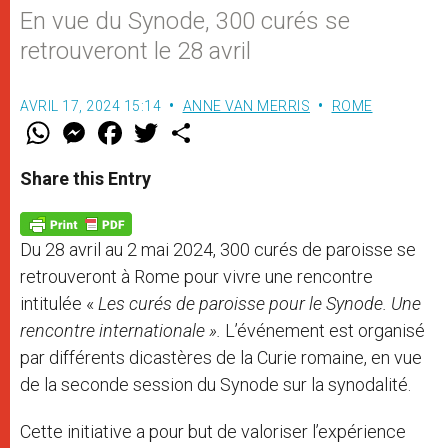
En vue du Synode, 300 curés se
retrouveront le 28 avril
AVRIL 17, 2024 15:14
ANNE VAN MERRIS
ROME
W
M
F
T
S
h
e
a
w
h
a
s
c
i
a
t
s
e
t
r
Share this Entry
s
e
b
t
e
A
n
o
e
p
g
o
r
p
e
k
Du 28 avril au 2 mai 2024, 300 curés de paroisse se
r
retrouveront à Rome pour vivre une rencontre
intitulée «
Les curés de paroisse pour le Synode. Une
rencontre internationale ».
L’événement est organisé
par différents dicastères de la Curie romaine, en vue
de la seconde session du Synode sur la synodalité.
Cette initiative a pour but de valoriser l’expérience