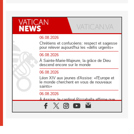
06.08.2026
Chrétiens et confucéens: respect et sagesse
pour relever aujourd'hui les «défis urgents»
06.08.2026
À Sainte-Marie-Majeure, la grâce de Dieu
descend encore sur le monde
06.08.2026
Léon XIV aux jeunes d'Assise: «l'Europe et
le monde cherchent en vous de nouveaux
saints»
06.08.2026
À Assise, le cardinal Pizzaballa affirme que
«les chrétiens veulent la paix»
06.08.2026
Au Mexique, le cardinal Parolin invite à être
aux côtés des marginalisées
06.08.2026