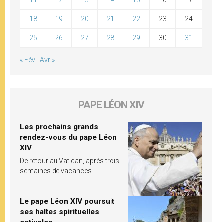
18
19
20
21
22
23
24
25
26
27
28
29
30
31
« Fév
Avr »
PAPE LÉON XIV
Les prochains grands
rendez-vous du pape Léon
XIV
De retour au Vatican, après trois
semaines de vacances
Le pape Léon XIV poursuit
ses haltes spirituelles
estivales