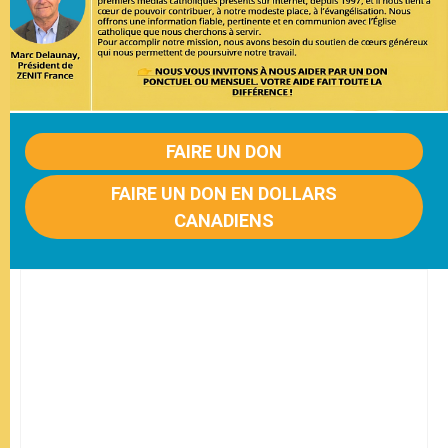
FAIRE UN DON
FAIRE UN DON EN DOLLARS
CANADIENS