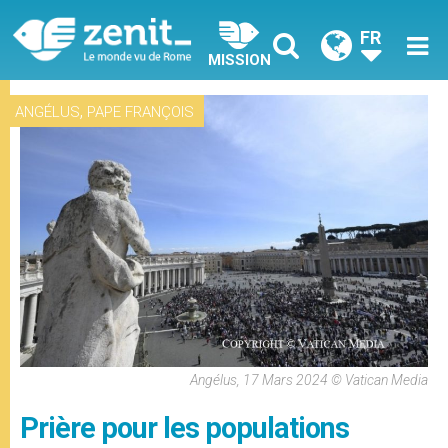
FR
MISSION
,
ANGÉLUS
PAPE FRANÇOIS
Angélus, 17 Mars 2024 © Vatican Media
Prière pour les populations