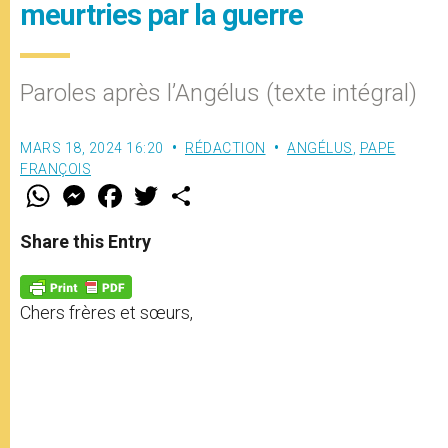
meurtries par la guerre
Paroles après l’Angélus (texte intégral)
MARS 18, 2024 16:20
RÉDACTION
ANGÉLUS
,
PAPE
FRANÇOIS
W
M
F
T
S
h
e
a
w
h
a
s
c
i
a
t
s
e
t
r
Share this Entry
s
e
b
t
e
A
n
o
e
p
g
o
r
p
e
k
Chers frères et sœurs,
r