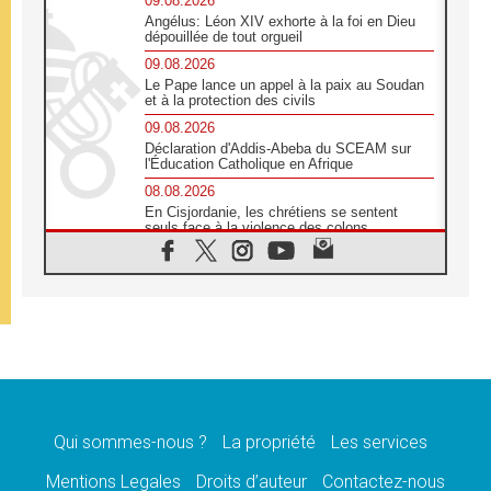
09.08.2026
Angélus: Léon XIV exhorte à la foi en Dieu
dépouillée de tout orgueil
09.08.2026
Le Pape lance un appel à la paix au Soudan
et à la protection des civils
09.08.2026
Déclaration d'Addis-Abeba du SCEAM sur
l'Éducation Catholique en Afrique
08.08.2026
En Cisjordanie, les chrétiens se sentent
seuls face à la violence des colons
08.08.2026
Léon XIV au sanctuaire de Notre Dame du
Bon Conseil à Genazzano en septembre
08.08.2026
Léon XIV: Sainte Agathe aide à contempler
la victoire de l'amour sur la mort
08.08.2026
«Relancer l'empathie», le projet Triennal d'art
des Universités catholiques
Qui sommes-nous ?
La propriété
Les services
08.08.2026
Signis 2026, donner la parole aux religieuses
Mentions Legales
Droits d’auteur
Contactez-nous
catholiques