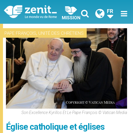
FR
MISSION
,
PAPE FRANÇOIS
UNITÉ DES CHRÉTIENS
Son Excellence Kyrillos Et Le Pape François © Vatican Media
Église catholique et églises