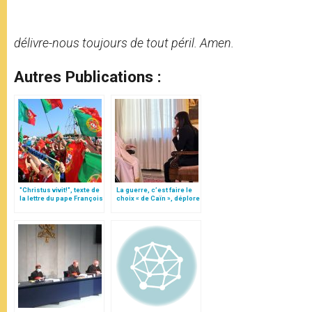
délivre-nous toujours de tout péril. Amen.
Autres Publications :
"Christus vivit!", texte de
La guerre, c’est faire le
la lettre du pape François
choix « de Caïn », déplore
aux jeunes du monde
le pape François