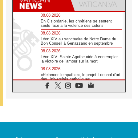
08.08.2026
En Cisjordanie, les chrétiens se sentent
seuls face à la violence des colons
08.08.2026
Léon XIV au sanctuaire de Notre Dame du
Bon Conseil à Genazzano en septembre
08.08.2026
Léon XIV: Sainte Agathe aide à contempler
la victoire de l'amour sur la mort
08.08.2026
«Relancer l'empathie», le projet Triennal d'art
des Universités catholiques
08.08.2026
Signis 2026, donner la parole aux religieuses
catholiques
08.08.2026
Au Bangladesh, l'Église accompagne les
Dalits sur le chemin de la dignité
07.08.2026
Philippines: le vicariat apostolique de
Calapan devient un diocèse