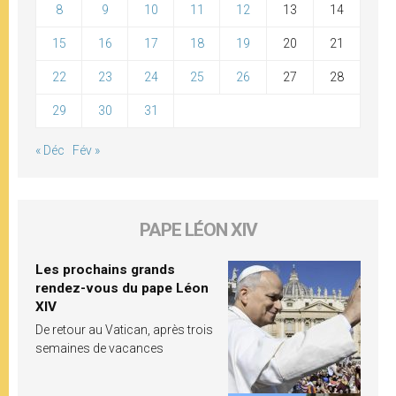
8
9
10
11
12
13
14
15
16
17
18
19
20
21
22
23
24
25
26
27
28
29
30
31
« Déc
Fév »
PAPE LÉON XIV
Les prochains grands
rendez-vous du pape Léon
XIV
De retour au Vatican, après trois
semaines de vacances