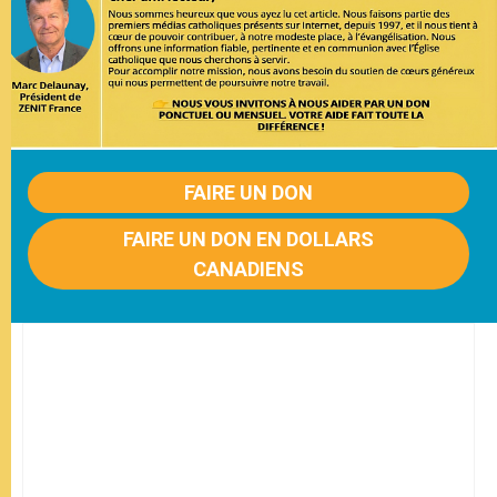
FAIRE UN DON
FAIRE UN DON EN DOLLARS
CANADIENS