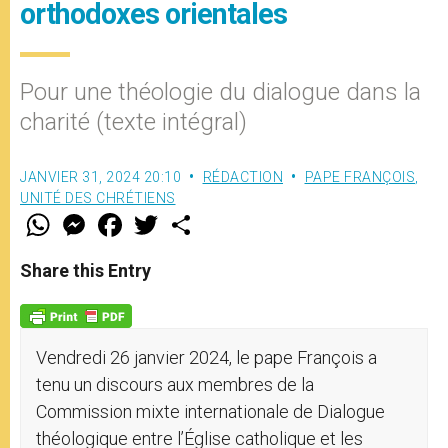
orthodoxes orientales
Pour une théologie du dialogue dans la
charité (texte intégral)
JANVIER 31, 2024 20:10
RÉDACTION
PAPE FRANÇOIS
,
UNITÉ DES CHRÉTIENS
W
M
F
T
S
h
e
a
w
h
a
s
c
i
a
t
s
e
t
r
Share this Entry
s
e
b
t
e
A
n
o
e
p
g
o
r
p
e
k
r
Vendredi 26 janvier 2024, le pape François a
tenu un discours aux membres de la
Commission mixte internationale de Dialogue
théologique entre l’Église catholique et les