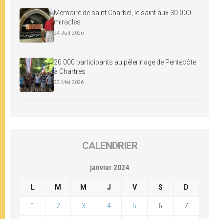
Mémoire de saint Charbel, le saint aux 30 000
miracles
24 Juil 2026
20 000 participants au pèlerinage de Pentecôte
à Chartres
22 Mai 2026
CALENDRIER
janvier 2024
L
M
M
J
V
S
D
1
2
3
4
5
6
7