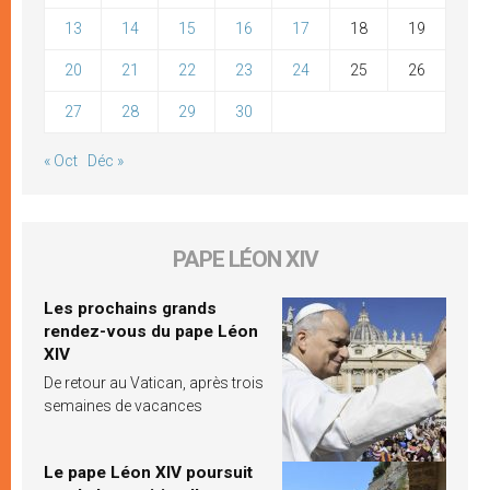
13
14
15
16
17
18
19
20
21
22
23
24
25
26
27
28
29
30
« Oct
Déc »
PAPE LÉON XIV
Les prochains grands
rendez-vous du pape Léon
XIV
De retour au Vatican, après trois
semaines de vacances
Le pape Léon XIV poursuit