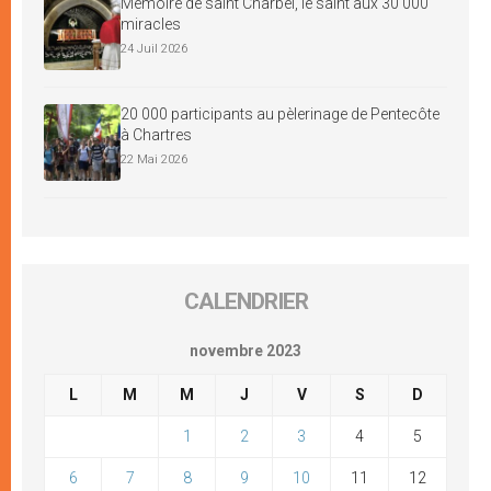
Mémoire de saint Charbel, le saint aux 30 000
miracles
24 Juil 2026
20 000 participants au pèlerinage de Pentecôte
à Chartres
22 Mai 2026
CALENDRIER
novembre 2023
L
M
M
J
V
S
D
1
2
3
4
5
6
7
8
9
10
11
12