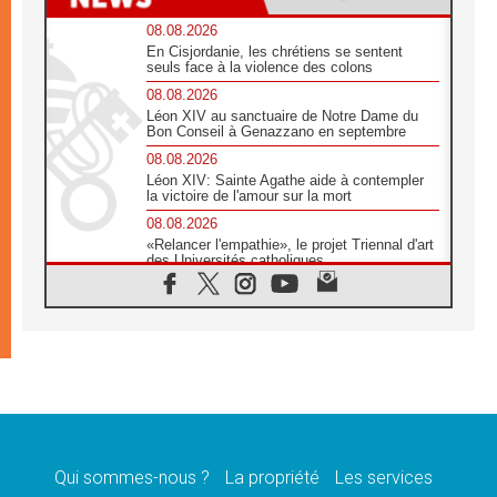
08.08.2026
En Cisjordanie, les chrétiens se sentent
seuls face à la violence des colons
08.08.2026
Léon XIV au sanctuaire de Notre Dame du
Bon Conseil à Genazzano en septembre
08.08.2026
Léon XIV: Sainte Agathe aide à contempler
la victoire de l'amour sur la mort
08.08.2026
«Relancer l'empathie», le projet Triennal d'art
des Universités catholiques
08.08.2026
Signis 2026, donner la parole aux religieuses
catholiques
08.08.2026
Au Bangladesh, l'Église accompagne les
Dalits sur le chemin de la dignité
07.08.2026
Philippines: le vicariat apostolique de
Calapan devient un diocèse
Qui sommes-nous ?
La propriété
Les services
07.08.2026