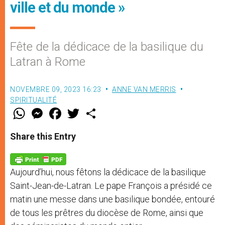
ville et du monde »
Fête de la dédicace de la basilique du
Latran à Rome
NOVEMBRE 09, 2023 16:23
ANNE VAN MERRIS
SPIRITUALITÉ
W
M
F
T
S
h
e
a
w
h
a
s
c
i
a
t
s
e
t
r
Share this Entry
s
e
b
t
e
A
n
o
e
p
g
o
r
p
e
k
Aujourd’hui, nous fêtons la dédicace de la basilique
r
Saint-Jean-de-Latran. Le pape François a présidé ce
matin une messe dans une basilique bondée, entouré
de tous les prêtres du diocèse de Rome, ainsi que