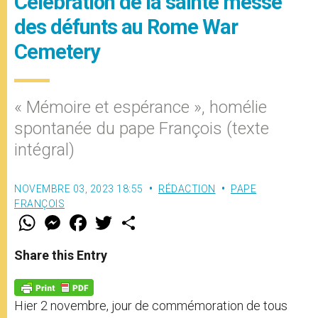
Célébration de la sainte messe
des défunts au Rome War
Cemetery
« Mémoire et espérance », homélie
spontanée du pape François (texte
intégral)
NOVEMBRE 03, 2023 18:55
RÉDACTION
PAPE
FRANÇOIS
W
M
F
T
S
h
e
a
w
h
a
s
c
i
a
t
s
e
t
r
Share this Entry
s
e
b
t
e
A
n
o
e
p
g
o
r
p
e
k
Hier 2 novembre, jour de commémoration de tous
r