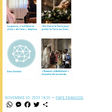
La guerre, c’est faire le
«Du Ciel à la Terre pour
choix « de Caïn », déplore
porter la Terre au Ciel»,
le pape François
par Mgr Francesco Follo
« Revenir à Bethléem! »:
Dies Domini
homélie de la nuit de
Noël (texte complet)
NOVEMBRE 03, 2023 18:55
PAPE FRANÇOIS
W
M
F
T
S
h
e
a
w
h
a
s
c
i
a