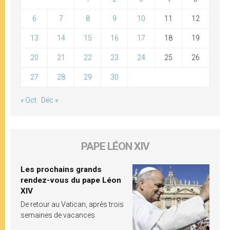
6
7
8
9
10
11
12
13
14
15
16
17
18
19
20
21
22
23
24
25
26
27
28
29
30
« Oct
Déc »
PAPE LÉON XIV
Les prochains grands
rendez-vous du pape Léon
XIV
De retour au Vatican, après trois
semaines de vacances