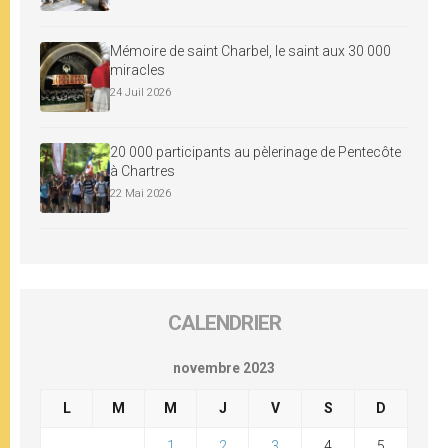
Mémoire de saint Charbel, le saint aux 30 000
miracles
24 Juil 2026
20 000 participants au pèlerinage de Pentecôte
à Chartres
22 Mai 2026
CALENDRIER
novembre 2023
L
M
M
J
V
S
D
1
2
3
4
5