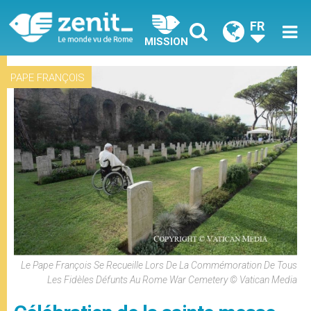
FR
MISSION
PAPE FRANÇOIS
Le Pape François Se Recueille Lors De La Commémoration De Tous
Les Fidèles Défunts Au Rome War Cemetery © Vatican Media