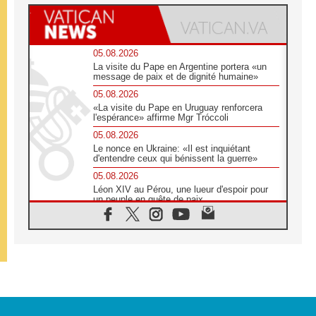
05.08.2026
La visite du Pape en Argentine portera «un
message de paix et de dignité humaine»
05.08.2026
«La visite du Pape en Uruguay renforcera
l'espérance» affirme Mgr Tróccoli
05.08.2026
Le nonce en Ukraine: «Il est inquiétant
d'entendre ceux qui bénissent la guerre»
05.08.2026
Léon XIV au Pérou, une lueur d'espoir pour
un peuple en quête de paix
05.08.2026
SCEAM: L'Église en Afrique vers
l'Assemblée ecclésiale de 2028 depuis
Addis-Abeba
05.08.2026
Le Pape exprime ses condoléances suite au
décès du cardinal Júlio Langa
05.08.2026