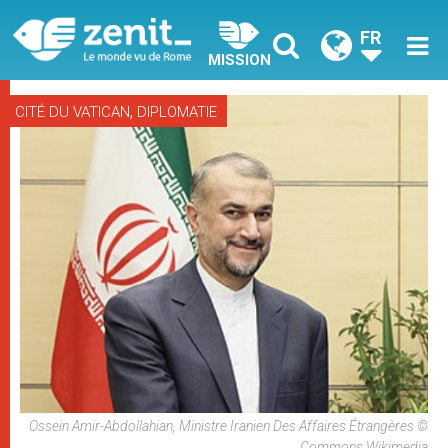
FR
MISSION
,
CITÉ DU VATICAN
DIPLOMATIE
Ossein Amir-Abdollahian, Ministre Iranien Des Affaires Étrangères ©
Commons Wikimedia