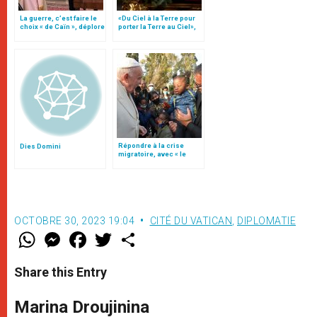
La guerre, c’est faire le
«Du Ciel à la Terre pour
choix « de Caïn », déplore
porter la Terre au Ciel»,
le pape François
par Mgr Francesco Follo
Répondre à la crise
Dies Domini
migratoire, avec « le
style de l’humanité »!
(texte complet)
OCTOBRE 30, 2023 19:04
CITÉ DU VATICAN
,
DIPLOMATIE
W
M
F
T
S
h
e
a
w
h
a
s
c
i
a
t
s
e
t
r
Share this Entry
s
e
b
t
e
A
n
o
e
p
g
o
r
Marina Droujinina
p
e
k