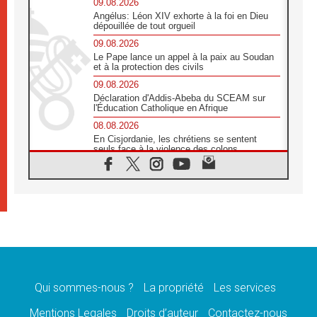
09.08.2026
Angélus: Léon XIV exhorte à la foi en Dieu
dépouillée de tout orgueil
09.08.2026
Le Pape lance un appel à la paix au Soudan
et à la protection des civils
09.08.2026
Déclaration d'Addis-Abeba du SCEAM sur
l'Éducation Catholique en Afrique
08.08.2026
En Cisjordanie, les chrétiens se sentent
seuls face à la violence des colons
08.08.2026
Léon XIV au sanctuaire de Notre Dame du
Bon Conseil à Genazzano en septembre
08.08.2026
Léon XIV: Sainte Agathe aide à contempler
la victoire de l'amour sur la mort
08.08.2026
«Relancer l'empathie», le projet Triennal d'art
des Universités catholiques
Qui sommes-nous ?
La propriété
Les services
08.08.2026
Signis 2026, donner la parole aux religieuses
Mentions Legales
Droits d’auteur
Contactez-nous
catholiques