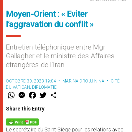
Moyen-Orient : « Eviter
l’aggravation du conflit »
Entretien téléphonique entre Mgr
Gallagher et le ministre des Affaires
étrangères de l’Iran
OCTOBRE 30, 2023 19:04
MARINA DROUJININA
CITÉ
DU VATICAN
,
DIPLOMATIE
W
M
F
T
S
h
e
a
w
h
a
s
c
i
a
t
s
e
t
r
Share this Entry
s
e
b
t
e
A
n
o
e
p
g
o
r
p
e
k
Le secrétaire du Saint-Siège pour les relations avec
r