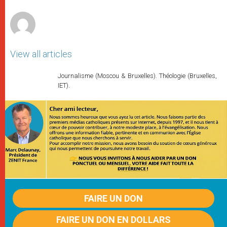
r
View all articles
Journalisme (Moscou & Bruxelles). Théologie (Bruxelles,
IET).
FAIRE UN DON
FAIRE UN DON EN DOLLARS