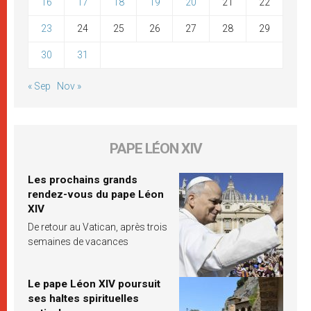
16
17
18
19
20
21
22
23
24
25
26
27
28
29
30
31
« Sep
Nov »
PAPE LÉON XIV
Les prochains grands
rendez-vous du pape Léon
XIV
De retour au Vatican, après trois
semaines de vacances
Le pape Léon XIV poursuit
ses haltes spirituelles