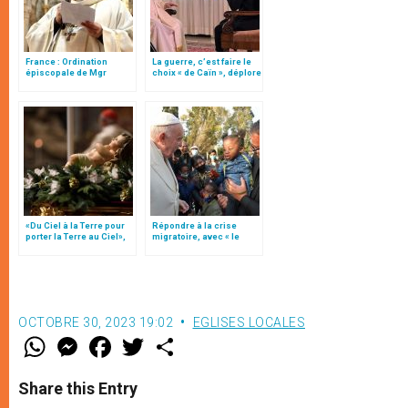
France : Ordination
La guerre, c’est faire le
épiscopale de Mgr
choix « de Caïn », déplore
Benoît Gschwind
le pape François
«Du Ciel à la Terre pour
Répondre à la crise
porter la Terre au Ciel»,
migratoire, avec « le
par Mgr Francesco Follo
style de l’humanité »!
(texte complet)
OCTOBRE 30, 2023 19:02
EGLISES LOCALES
W
M
F
T
S
h
e
a
w
h
a
s
c
i
a
t
s
e
t
r
Share this Entry
s
e
b
t
e