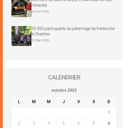
miracles
24 Juil 2026
20 000 participants au pèlerinage de Pentecôte
à Chartres
22 Mai 2026
CALENDRIER
octobre 2023
L
M
M
J
V
S
D
1
2
3
4
5
6
7
8