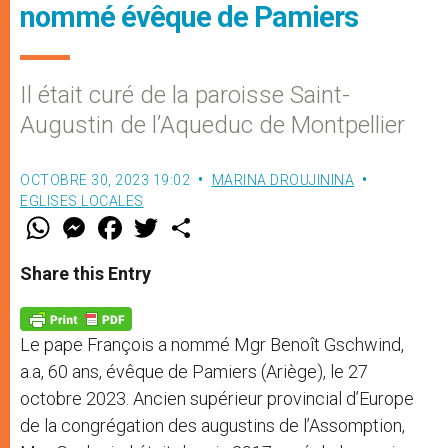
nommé évêque de Pamiers
Il était curé de la paroisse Saint-
Augustin de l’Aqueduc de Montpellier
OCTOBRE 30, 2023 19:02
MARINA DROUJININA
EGLISES LOCALES
W
M
F
T
S
h
e
a
w
h
a
s
c
i
a
t
s
e
t
r
Share this Entry
s
e
b
t
e
A
n
o
e
p
g
o
r
p
e
k
Le pape François a nommé Mgr Benoît Gschwind,
r
a.a, 60 ans, évêque de Pamiers (Ariège), le 27
octobre 2023. Ancien supérieur provincial d’Europe
de la congrégation des augustins de l’Assomption,