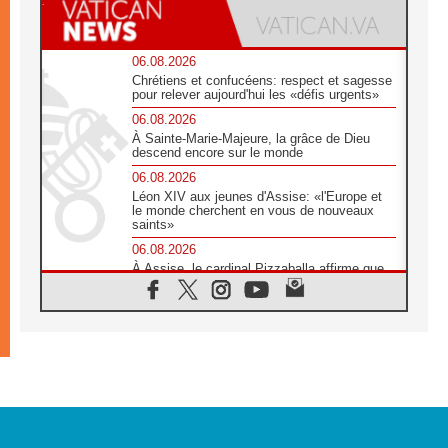
06.08.2026
Chrétiens et confucéens: respect et sagesse
pour relever aujourd'hui les «défis urgents»
06.08.2026
À Sainte-Marie-Majeure, la grâce de Dieu
descend encore sur le monde
06.08.2026
Léon XIV aux jeunes d'Assise: «l'Europe et
le monde cherchent en vous de nouveaux
saints»
06.08.2026
À Assise, le cardinal Pizzaballa affirme que
«les chrétiens veulent la paix»
06.08.2026
Au Mexique, le cardinal Parolin invite à être
aux côtés des marginalisées
06.08.2026
À Assise, le Pape invite les jeunes à
«construire la civilisation de l'amour»
05.08.2026
La visite du Pape en Argentine portera «un