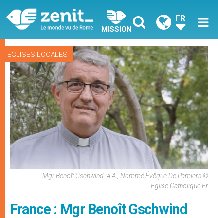
FR
MISSION
EGLISES LOCALES
Mgr Benoît Gschwind, A.a., Nommé Évêque De Pamiers ©
Eglise.catholique.fr
France : Mgr Benoît Gschwind