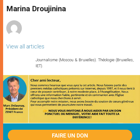
A
n
o
e
p
g
o
r
Marina Droujinina
p
e
k
r
View all articles
Journalisme (Moscou & Bruxelles). Théologie (Bruxelles,
IET).
FAIRE UN DON