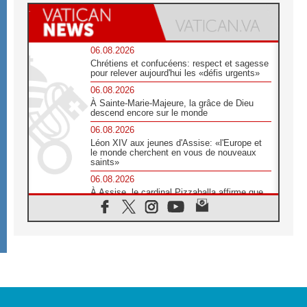
06.08.2026
Chrétiens et confucéens: respect et sagesse
pour relever aujourd'hui les «défis urgents»
06.08.2026
À Sainte-Marie-Majeure, la grâce de Dieu
descend encore sur le monde
06.08.2026
Léon XIV aux jeunes d'Assise: «l'Europe et
le monde cherchent en vous de nouveaux
saints»
06.08.2026
À Assise, le cardinal Pizzaballa affirme que
«les chrétiens veulent la paix»
06.08.2026
Au Mexique, le cardinal Parolin invite à être
aux côtés des marginalisées
06.08.2026
À Assise, le Pape invite les jeunes à
«construire la civilisation de l'amour»
05.08.2026