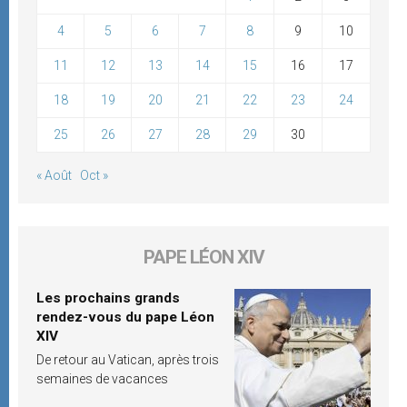
4
5
6
7
8
9
10
11
12
13
14
15
16
17
18
19
20
21
22
23
24
25
26
27
28
29
30
« Août
Oct »
PAPE LÉON XIV
Les prochains grands
rendez-vous du pape Léon
XIV
De retour au Vatican, après trois
semaines de vacances