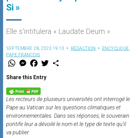
Si »
Elle s’intitulera « Laudate Deum »
SEPTEMBRE 28, 2023 19:10
RÉDACTION
ENCYCLIQUE
,
PAPE FRANÇOIS
W
M
F
T
S
h
e
a
w
h
a
s
c
i
a
t
s
e
t
r
Share this Entry
s
e
b
t
e
A
n
o
e
p
g
o
r
p
e
k
Les recteurs de plusieurs universités ont interrogé le
r
Pape au Vatican sur les questions climatiques et
environnementales. Dans ses réponses, le souverain
pontife leur a dévoilé le nom et le type de texte qu’il
va publier