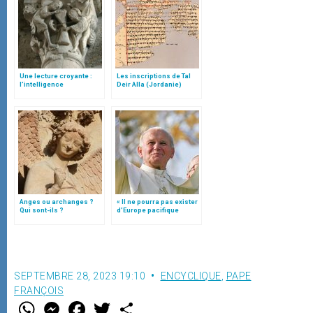
Une lecture croyante :
Les inscriptions de Tal
l’intelligence
Deir Alla (Jordanie)
typologique des deux
Testaments
Anges ou archanges ?
« Il ne pourra pas exister
Qui sont-ils ?
d’Europe pacifique
sans… »: l’Ukraine, dans
la vision de Jean-Paul II
SEPTEMBRE 28, 2023 19:10
ENCYCLIQUE
,
PAPE
FRANÇOIS
W
M
F
T
S