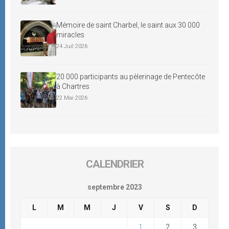
Mémoire de saint Charbel, le saint aux 30 000
miracles
24 Juil 2026
20 000 participants au pèlerinage de Pentecôte
à Chartres
22 Mai 2026
CALENDRIER
septembre 2023
L
M
M
J
V
S
D
1
2
3