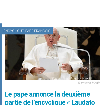
,
ENCYCLIQUE
PAPE FRANÇOIS
© Vatican Media
Le pape annonce la deuxième
partie de l’encyclique « Laudato