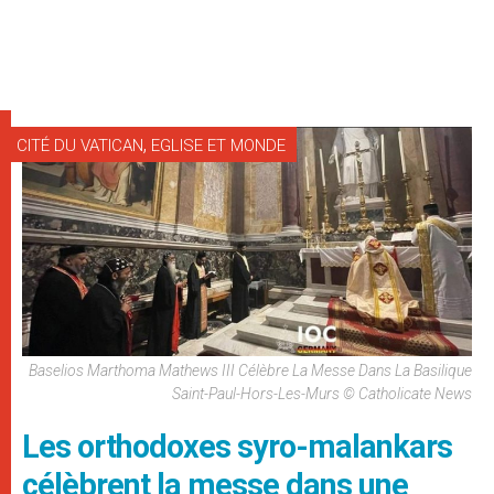
,
CITÉ DU VATICAN
EGLISE ET MONDE
Baselios Marthoma Mathews III Célèbre La Messe Dans La Basilique
Saint-Paul-Hors-Les-Murs © Catholicate News
Les orthodoxes syro-malankars
célèbrent la messe dans une