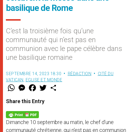
basilique de Rome
C’est la troisième fois qu’une
communauté qui n’est pas en
communion avec le pape célèbre dans
une basilique romaine
SEPTEMBRE 14, 2023 18:30
RÉDACTION
CITÉ DU
VATICAN
,
EGLISE ET MONDE
W
M
F
T
S
h
e
a
w
h
a
s
c
i
a
t
s
e
t
r
Share this Entry
s
e
b
t
e
A
n
o
e
p
g
o
r
p
e
k
Dimanche 10 septembre au matin, le chef d’une
r
communauté chrétienne, qui n’est pas en communion