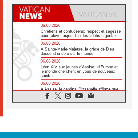
06.08.2026
Chrétiens et confucéens: respect et sagesse
pour relever aujourd'hui les «défis urgents»
06.08.2026
À Sainte-Marie-Majeure, la grâce de Dieu
descend encore sur le monde
06.08.2026
Léon XIV aux jeunes d'Assise: «l'Europe et
le monde cherchent en vous de nouveaux
saints»
06.08.2026
À Assise, le cardinal Pizzaballa affirme que
«les chrétiens veulent la paix»
06.08.2026
Au Mexique, le cardinal Parolin invite à être
aux côtés des marginalisées
06.08.2026
À Assise, le Pape invite les jeunes à
«construire la civilisation de l'amour»
05.08.2026