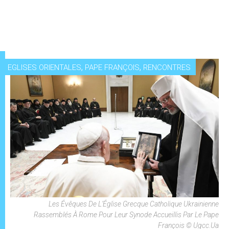
,
,
EGLISES ORIENTALES
PAPE FRANÇOIS
RENCONTRES
Les Évêques De L'Église Grecque Catholique Ukrainienne
Rassemblés À Rome Pour Leur Synode Accueillis Par Le Pape
François © Ugcc.ua