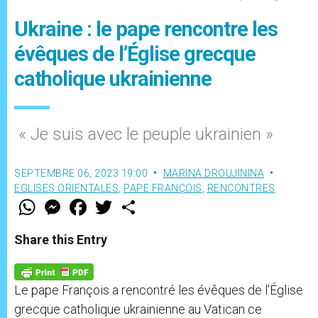
Ukraine : le pape rencontre les
évêques de l’Église grecque
catholique ukrainienne
« Je suis avec le peuple ukrainien »
SEPTEMBRE 06, 2023 19:00
MARINA DROUJININA
EGLISES ORIENTALES
,
PAPE FRANÇOIS
,
RENCONTRES
W
M
F
T
S
h
e
a
w
h
a
s
c
i
a
t
s
e
t
r
Share this Entry
s
e
b
t
e
A
n
o
e
p
g
o
r
p
e
k
Le pape François a rencontré les évêques de l’Église
r
grecque catholique ukrainienne au Vatican ce