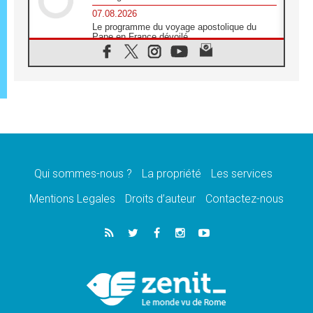
07.08.2026
Le programme du voyage apostolique du
Pape en France dévoilé
07.08.2026
1ère Conférence continentale sur l'éducation
catholique en Afrique
07.08.2026
Un logo symbolique pour la venue du Pape
en France
07.08.2026
Cardinal Rossi: «La venue du Pape Léon en
Argentine est un hommage à François»
Qui sommes-nous ?
La propriété
Les services
07.08.2026
Hiroshima et Nagasaki, 81 ans après,
Mentions Legales
Droits d’auteur
Contactez-nous
lancement des «dix jours de prière pour la
paix»
06.08.2026
Préparatifs des JMJ 2027 à Séoul: «c'est
passionnant et l'impatience est immense!»
06.08.2026
Chrétiens et confucéens: respect et sagesse
pour relever les «défis urgents»