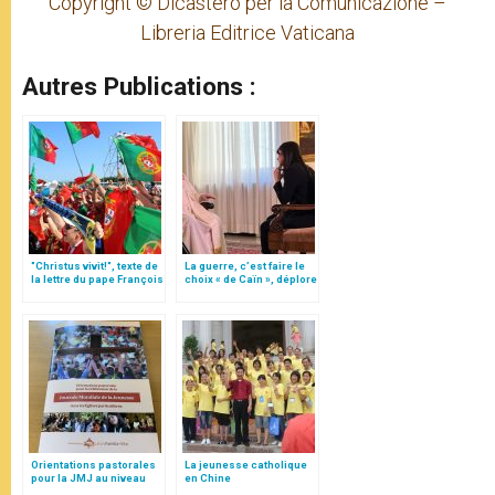
Copyright © Dicastero per la Comunicazione –
Libreria Editrice Vaticana
Autres Publications :
"Christus vivit!", texte de
La guerre, c’est faire le
la lettre du pape François
choix « de Caïn », déplore
aux jeunes du monde
le pape François
Orientations pastorales
La jeunesse catholique
pour la JMJ au niveau
en Chine
local (texte intégral)