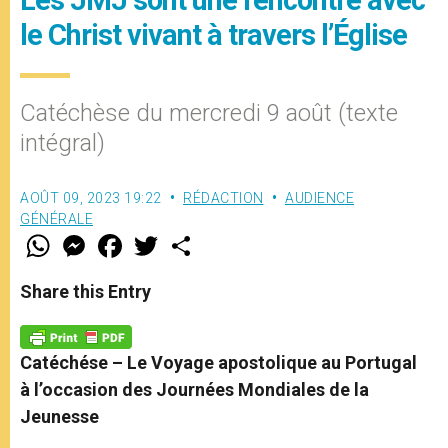
le Christ vivant à travers l’Église
Catéchèse du mercredi 9 août (texte
intégral)
AOÛT 09, 2023 19:22
RÉDACTION
AUDIENCE
GÉNÉRALE
W
M
F
T
S
h
e
a
w
h
a
s
c
i
a
t
s
e
t
r
Share this Entry
s
e
b
t
e
A
n
o
e
p
g
o
r
p
e
k
Catéchése – Le Voyage apostolique au Portugal
r
à l’occasion des Journées Mondiales de la
Jeunesse