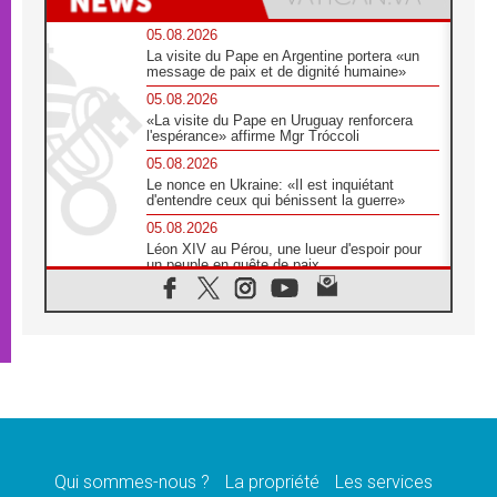
05.08.2026
La visite du Pape en Argentine portera «un
message de paix et de dignité humaine»
05.08.2026
«La visite du Pape en Uruguay renforcera
l'espérance» affirme Mgr Tróccoli
05.08.2026
Le nonce en Ukraine: «Il est inquiétant
d'entendre ceux qui bénissent la guerre»
05.08.2026
Léon XIV au Pérou, une lueur d'espoir pour
un peuple en quête de paix
05.08.2026
SCEAM: L'Église en Afrique vers
l'Assemblée ecclésiale de 2028 depuis
Addis-Abeba
05.08.2026
Le Pape exprime ses condoléances suite au
décès du cardinal Júlio Langa
05.08.2026
Le Pape attendu en novembre en Uruguay,
en Argentine et au Pérou
Qui sommes-nous ?
La propriété
Les services