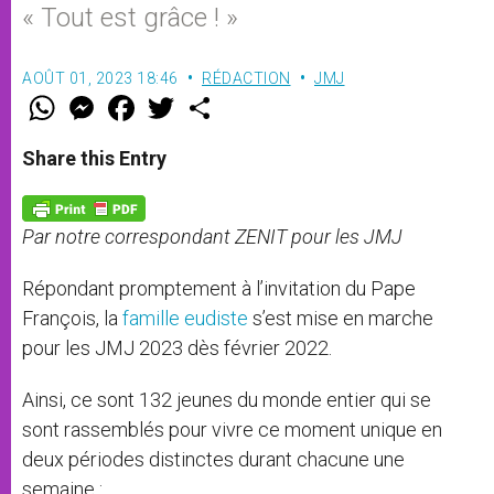
« Tout est grâce ! »
AOÛT 01, 2023 18:46
RÉDACTION
JMJ
W
M
F
T
S
h
e
a
w
h
a
s
c
i
a
t
s
e
t
r
Share this Entry
s
e
b
t
e
A
n
o
e
p
g
o
r
p
e
k
Par notre correspondant ZENIT pour les JMJ
r
Répondant promptement à l’invitation du Pape
François, la
famille eudiste
s’est mise en marche
pour les JMJ 2023 dès février 2022.
Ainsi, ce sont 132 jeunes du monde entier qui se
sont rassemblés pour vivre ce moment unique en
deux périodes distinctes durant chacune une
semaine :