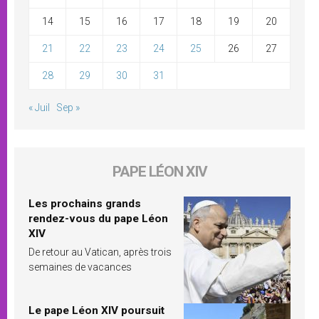
14
15
16
17
18
19
20
21
22
23
24
25
26
27
28
29
30
31
« Juil
Sep »
PAPE LÉON XIV
Les prochains grands
rendez-vous du pape Léon
XIV
De retour au Vatican, après trois
semaines de vacances
Le pape Léon XIV poursuit