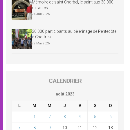
Mémoire de saint Charbel, le saint aux 30 000
miracles
24 Juil 2026
20 000 participants au pèlerinage de Pentecôte
à Chartres
22 Mai 2026
CALENDRIER
août 2023
L
M
M
J
V
S
D
1
2
3
4
5
6
7
8
9
10
11
12
13