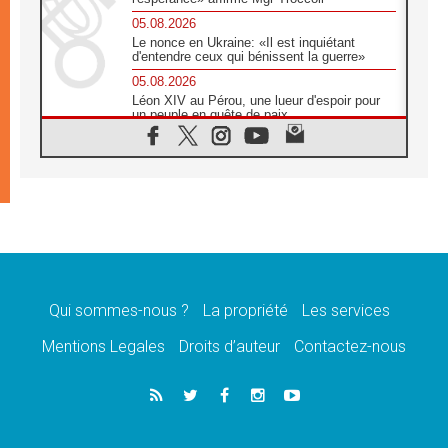
05.08.2026
Le nonce en Ukraine: «Il est inquiétant
d'entendre ceux qui bénissent la guerre»
05.08.2026
Léon XIV au Pérou, une lueur d'espoir pour
un peuple en quête de paix
05.08.2026
SCEAM: L'Église en Afrique vers
l'Assemblée ecclésiale de 2028 depuis
Addis-Abeba
05.08.2026
Le Pape exprime ses condoléances suite au
décès du cardinal Júlio Langa
05.08.2026
Le Pape attendu en novembre en Uruguay,
en Argentine et au Pérou
Qui sommes-nous ?
La propriété
Les services
05.08.2026
Mentions Legales
Droits d’auteur
Contactez-nous
Audience générale: la prière est un acte
d'espérance
04.08.2026
Léon XIV invite les Chevaliers de Colomb à
être des «prophètes de l'harmonie»
04.08.2026