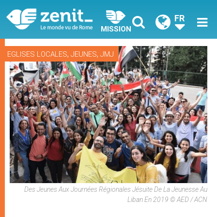
FR
MISSION
,
,
EGLISES LOCALES
JEUNES
JMJ
Des Jeunes Aux Journées Régionales Jésuite De La Jeunesse Au
Liban En 2019 © AED / ACN