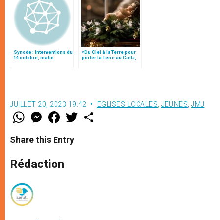
Synode : Interventions du
«Du Ciel à la Terre pour
14 octobre, matin
porter la Terre au Ciel»,
par Mgr Francesco Follo
JUILLET 20, 2023 19:42
EGLISES LOCALES
,
JEUNES
,
JMJ
W
M
F
T
S
h
e
a
w
h
a
s
c
i
a
t
s
e
t
r
Share this Entry
s
e
b
t
e
A
n
o
e
p
g
o
r
Rédaction
p
e
k
r