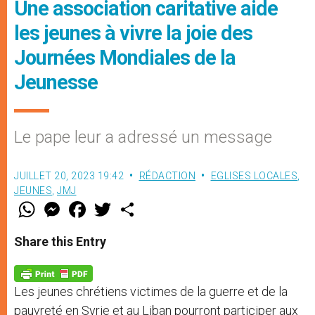
Une association caritative aide
les jeunes à vivre la joie des
Journées Mondiales de la
Jeunesse
Le pape leur a adressé un message
JUILLET 20, 2023 19:42
RÉDACTION
EGLISES LOCALES
,
JEUNES
,
JMJ
W
M
F
T
S
h
e
a
w
h
a
s
c
i
a
t
s
e
t
r
Share this Entry
s
e
b
t
e
A
n
o
e
p
g
o
r
p
e
k
Les jeunes chrétiens victimes de la guerre et de la
r
pauvreté en Syrie et au Liban pourront participer aux