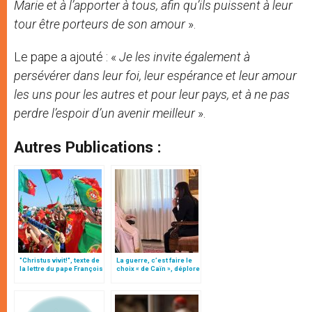
Marie et à l’apporter à tous, afin qu’ils puissent à leur
tour être porteurs de son amour
».
Le pape a ajouté : «
Je les invite également à
persévérer dans leur foi, leur espérance et leur amour
les uns pour les autres et pour leur pays, et à ne pas
perdre l’espoir d’un avenir meilleur
».
Autres Publications :
"Christus vivit!", texte de
La guerre, c’est faire le
la lettre du pape François
choix « de Caïn », déplore
aux jeunes du monde
le pape François