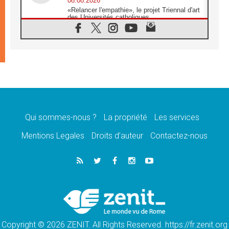
08.08.2026
«Relancer l'empathie», le projet Triennal d'art
des Universités catholiques
08.08.2026
Signis 2026, donner la parole aux religieuses
catholiques
08.08.2026
Au Bangladesh, l'Église accompagne les
Dalits sur le chemin de la dignité
07.08.2026
Philippines: le vicariat apostolique de
Calapan devient un diocèse
Qui sommes-nous ?
La propriété
Les services
07.08.2026
Congo-Brazzaville: le 15 août, entre solennité
Mentions Legales
Droits d’auteur
Contactez-nous
de l'Assomption et mémoire nationale
07.08.2026
«La paix commence par l'empathie» estime
le cardinal Parolin
07.08.2026
En Colombie, «la paix ne s'achète pas avec
une signature»
Copyright © 2026 ZENIT. All Rights Reserved. https://fr.zenit.org