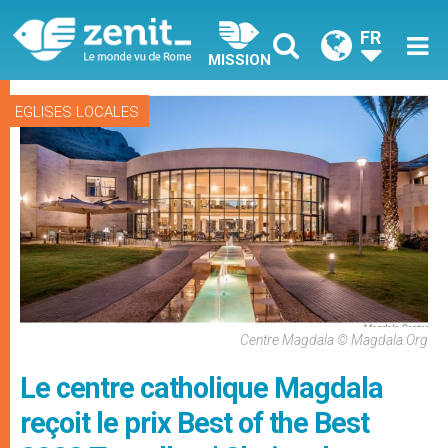
FR
MISSION
EGLISES LOCALES
Centre Magdala © Magdala.org
Le centre catholique Magdala
reçoit le prix Best of the Best