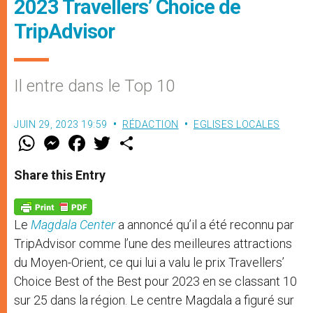
2023 Travellers’ Choice de
TripAdvisor
Il entre dans le Top 10
JUIN 29, 2023 19:59
RÉDACTION
EGLISES LOCALES
W
M
F
T
S
h
e
a
w
h
a
s
c
i
a
t
s
e
t
r
Share this Entry
s
e
b
t
e
A
n
o
e
p
g
o
r
p
e
k
Le
Magdala Center
a annoncé qu’il a été reconnu par
r
TripAdvisor comme l’une des meilleures attractions
du Moyen-Orient, ce qui lui a valu le prix Travellers’
Choice Best of the Best pour 2023 en se classant 10
sur 25 dans la région. Le centre Magdala a figuré sur