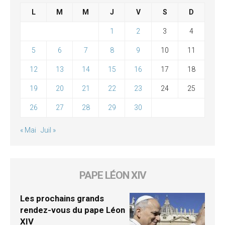
L
M
M
J
V
S
D
1
2
3
4
5
6
7
8
9
10
11
12
13
14
15
16
17
18
19
20
21
22
23
24
25
26
27
28
29
30
« Mai
Juil »
PAPE LÉON XIV
Les prochains grands
rendez-vous du pape Léon
XIV