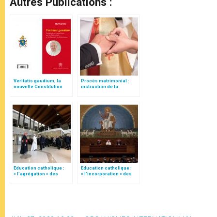
Autres Publications :
Veritatis gaudium, la
Procès matrimonial :
nouvelle Constitution
instruction de la
pour les études
Congrégation pour
ecclésiastiques
l'éducation catholique
Education catholique :
Education catholique :
« l’agrégation » des
« l’incorporation » des
instituts de théologie à
instituts de théologie à
des Facultés
des Facultés
ecclésiastiques
ecclésiastiques