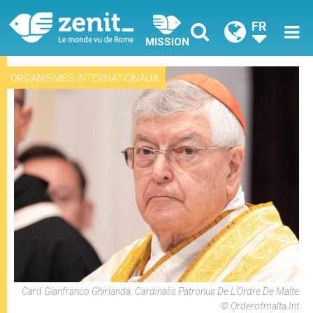
FR
MISSION
ORGANISMES INTERNATIONAUX
Card Gianfranco Ghirlanda, Cardinalis Patronus De L’Ordre De Malte
© Orderofmalta.int