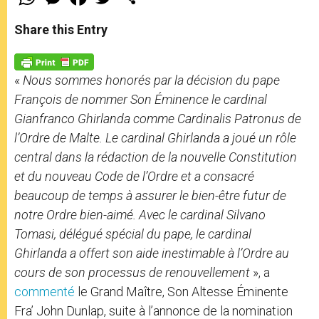
h
e
a
w
h
a
s
c
i
a
t
s
e
t
r
Share this Entry
s
e
b
t
e
A
n
o
e
p
g
o
r
p
e
k
«
Nous sommes honorés par la décision du pape
r
François de nommer Son Éminence le cardinal
Gianfranco Ghirlanda comme
Cardinalis Patronus
de
l’Ordre de Malte. Le cardinal Ghirlanda a joué un rôle
central dans la rédaction de la nouvelle Constitution
et du nouveau Code de l’Ordre et a consacré
beaucoup de temps à assurer le bien-être futur de
notre Ordre bien-aimé. Avec le cardinal Silvano
Tomasi, délégué spécial du pape, le cardinal
Ghirlanda a offert son aide inestimable à l’Ordre au
cours de son processus de renouvellement
», a
commenté
le Grand Maître, Son Altesse Éminente
Fra’ John Dunlap, suite à l’annonce de la nomination