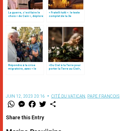
La guerre, c’est faire le
« Fratelli tutti »: le texte
choix « de Caïn », déplore
complet de la 3e
le pape François
encyclique du pape
François
Répondre à la crise
«Du Ciel à la Terre pour
migratoire, avec « le
porter la Terre au Ciel»,
style de l’humanité »!
par Mgr Francesco Follo
(texte complet)
JUIN 12, 2023 20:16
CITÉ DU VATICAN
,
PAPE FRANÇOIS
W
M
F
T
S
h
e
a
w
h
a
s
c
i
a
t
s
e
t
r
Share this Entry
s
e
b
t
e
A
n
o
e
p
g
o
r