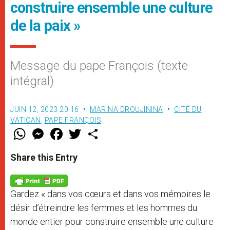
construire ensemble une culture
de la paix »
Message du pape François (texte
intégral)
JUIN 12, 2023 20:16
MARINA DROUJININA
CITÉ DU
VATICAN
,
PAPE FRANÇOIS
W
M
F
T
S
h
e
a
w
h
a
s
c
i
a
t
s
e
t
r
Share this Entry
s
e
b
t
e
A
n
o
e
p
g
o
r
p
e
k
Gardez « dans vos cœurs et dans vos mémoires le
r
désir d’étreindre les femmes et les hommes du
monde entier pour construire ensemble une culture