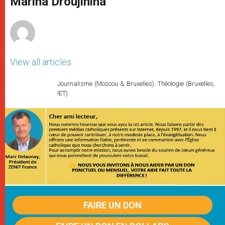
Marina Droujinina
p
e
k
r
View all articles
Journalisme (Moscou & Bruxelles). Théologie (Bruxelles,
IET).
FAIRE UN DON