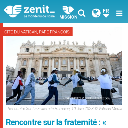
FR
MISSION
,
CITÉ DU VATICAN
PAPE FRANÇOIS
Rencontre Sur La Fraternité Humaine, 10 Juin 2023 © Vatican Media
Rencontre sur la fraternité : «