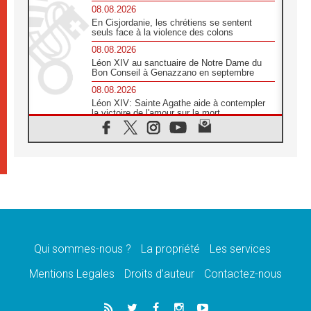
08.08.2026
En Cisjordanie, les chrétiens se sentent
seuls face à la violence des colons
08.08.2026
Léon XIV au sanctuaire de Notre Dame du
Bon Conseil à Genazzano en septembre
08.08.2026
Léon XIV: Sainte Agathe aide à contempler
la victoire de l'amour sur la mort
08.08.2026
«Relancer l'empathie», le projet Triennal d'art
des Universités catholiques
08.08.2026
Signis 2026, donner la parole aux religieuses
catholiques
08.08.2026
Au Bangladesh, l'Église accompagne les
Dalits sur le chemin de la dignité
Qui sommes-nous ?
La propriété
Les services
07.08.2026
Philippines: le vicariat apostolique de
Mentions Legales
Droits d’auteur
Contactez-nous
Calapan devient un diocèse
07.08.2026
Congo-Brazzaville: le 15 août, entre solennité