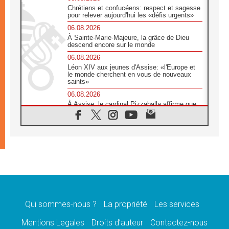
Chrétiens et confucéens: respect et sagesse
pour relever aujourd'hui les «défis urgents»
06.08.2026
À Sainte-Marie-Majeure, la grâce de Dieu
descend encore sur le monde
06.08.2026
Léon XIV aux jeunes d'Assise: «l'Europe et
le monde cherchent en vous de nouveaux
saints»
06.08.2026
À Assise, le cardinal Pizzaballa affirme que
«les chrétiens veulent la paix»
06.08.2026
Au Mexique, le cardinal Parolin invite à être
aux côtés des marginalisées
06.08.2026
À Assise, le Pape invite les jeunes à
«construire la civilisation de l'amour»
05.08.2026
La visite du Pape en Argentine portera «un
message de paix et de dignité humaine»
Qui sommes-nous ?
La propriété
Les services
05.08.2026
Mentions Legales
Droits d’auteur
Contactez-nous
«La visite du Pape en Uruguay renforcera