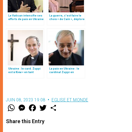
Le Vatican intensifie ses
La guerre, c’est faire le
efforts de paix en Ukraine
choix « de Caïn », déplore
le pape François
Ukraine : le card. Zuppi
La paix en Ukraine : le
est à Kiev « en tant
cardinal Zuppi en
qu’envoyé du
mission à Washington
pape François »
JUIN 08, 2023 19:08
EGLISE ET MONDE
W
M
F
T
S
h
e
a
w
h
a
s
c
i
a
t
s
e
t
r
Share this Entry
s
e
b
t
e
A
n
o
e