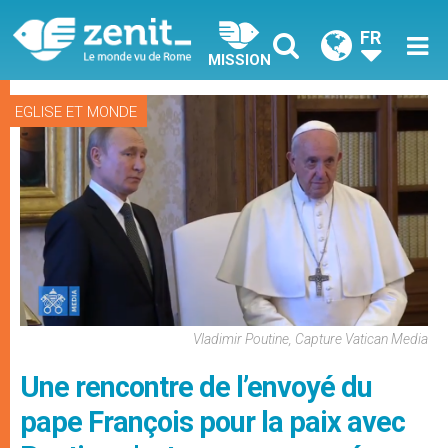
FR
MISSION
EGLISE ET MONDE
Vladimir Poutine, Capture Vatican Media
Une rencontre de l’envoyé du
pape François pour la paix avec