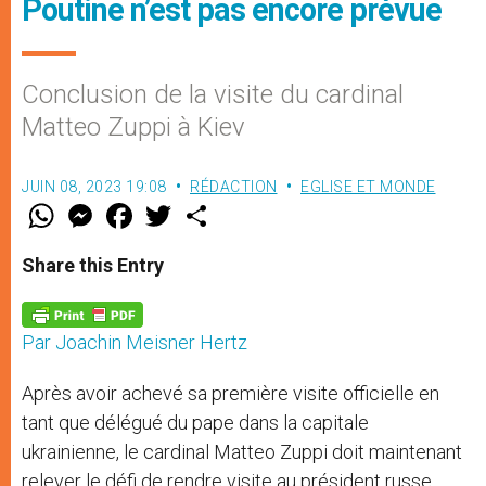
Poutine n’est pas encore prévue
Conclusion de la visite du cardinal
Matteo Zuppi à Kiev
JUIN 08, 2023 19:08
RÉDACTION
EGLISE ET MONDE
W
M
F
T
S
h
e
a
w
h
a
s
c
i
a
t
s
e
t
r
Share this Entry
s
e
b
t
e
A
n
o
e
p
g
o
r
p
e
k
Par Joachin Meisner Hertz
r
Après avoir achevé sa première visite officielle en
tant que délégué du pape dans la capitale
ukrainienne, le cardinal Matteo Zuppi doit maintenant
relever le défi de rendre visite au président russe.