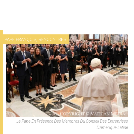
,
PAPE FRANÇOIS
RENCONTRES
Le Pape En Présence Des Membres Du Conseil Des Entreprises
D’Amérique Latine