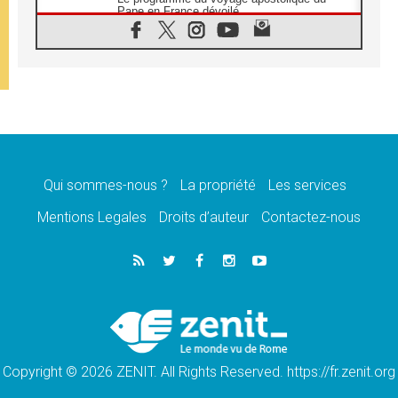
Pape en France dévoilé
07.08.2026
1ère Conférence continentale sur l'éducation
catholique en Afrique
07.08.2026
Un logo symbolique pour la venue du Pape
en France
07.08.2026
Cardinal Rossi: «La venue du Pape Léon en
Argentine est un hommage à François»
Qui sommes-nous ?
La propriété
Les services
07.08.2026
Hiroshima et Nagasaki, 81 ans après,
Mentions Legales
Droits d’auteur
Contactez-nous
lancement des «dix jours de prière pour la
paix»
06.08.2026
Préparatifs des JMJ 2027 à Séoul: «c'est
passionnant et l'impatience est immense!»
06.08.2026
Chrétiens et confucéens: respect et sagesse
pour relever les «défis urgents»
Copyright © 2026 ZENIT. All Rights Reserved. https://fr.zenit.org