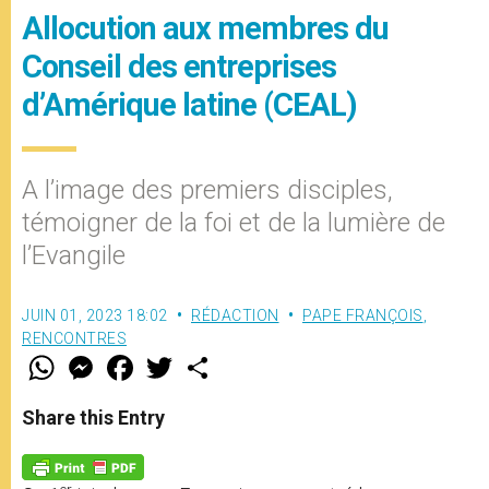
Allocution aux membres du
Conseil des entreprises
d’Amérique latine (CEAL)
A l’image des premiers disciples,
témoigner de la foi et de la lumière de
l’Evangile
JUIN 01, 2023 18:02
RÉDACTION
PAPE FRANÇOIS
,
RENCONTRES
W
M
F
T
S
h
e
a
w
h
a
s
c
i
a
t
s
e
t
r
Share this Entry
s
e
b
t
e
A
n
o
e
p
g
o
r
p
e
k