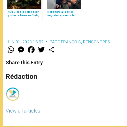
«Du Ciel à la Terre pour
Répondre à la crise
porter la Terre au Ciel»,
migratoire, avec « le
par Mgr Francesco Follo
style de l’humanité »!
(texte complet)
JUIN 01, 2023 18:02
PAPE FRANÇOIS
,
RENCONTRES
W
M
F
T
S
h
e
a
w
h
a
s
c
i
a
t
s
e
t
r
Share this Entry
s
e
b
t
e
A
n
o
e
p
g
o
r
Rédaction
p
e
k
r
View all articles