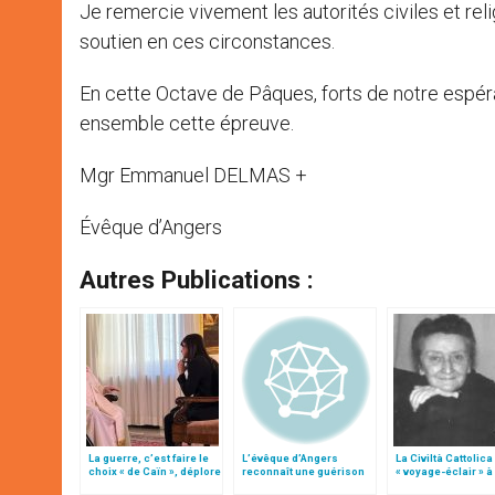
Je remercie vivement les autorités civiles et rel
soutien en ces circonstances.
En cette Octave de Pâques, forts de notre espéran
ensemble cette épreuve.
Mgr Emmanuel DELMAS +
Évêque d’Angers
Autres Publications :
La guerre, c’est faire le
L’évêque d’Angers
La Civiltà Cattolica 
choix « de Caïn », déplore
reconnaît une guérison
« voyage-éclair » 
le pape François
« remarquable » à
de Madeleine Delb