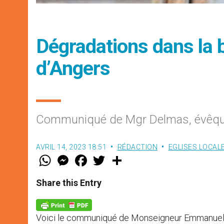
Dégradations dans la 
d’Angers
Communiqué de Mgr Delmas, évêqu
AVRIL 14, 2023 18:51
RÉDACTION
EGLISES LOCAL
W
M
F
T
S
h
e
a
w
h
a
s
c
i
a
t
s
e
t
r
Share this Entry
s
e
b
t
e
A
n
o
e
p
g
o
r
p
e
k
Voici le communiqué de Monseigneur Emmanuel 
r