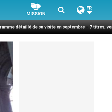
FR
MISSION
e sa visite en septembre – 7 titres, vendredi 7 août 20