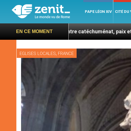
PAPE LÉON XIV
CITÉ DU
se confie : entre catéchuménat, paix et défis migratoir
EN CE MOMENT
,
EGLISES LOCALES
FRANCE