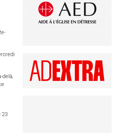
te-
ercredi
-delà,
ce
e 23