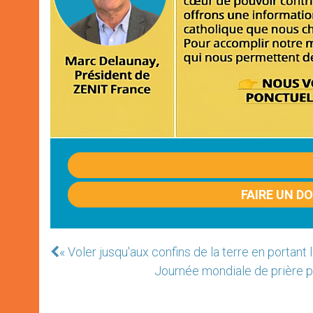
FAIRE UN D
« Voler jusqu'aux confins de la terre en portant 
Journée mondiale de prière po