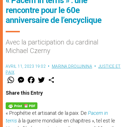
« Pacem in terris » : une
rencontre pour le 60e
anniversaire de l’encyclique
Avec la participation du cardinal
Michael Czerny
AVRIL 11, 2023 19:02
MARINA DROUJININA
JUSTICE ET
PAIX
W
M
F
T
S
h
e
a
w
h
a
s
c
i
a
t
s
e
t
r
Share this Entry
s
e
b
t
e
A
n
o
e
p
g
o
r
p
e
k
« Prophétie et artisanat de la paix. De
Pacem in
r
terris
à la guerre mondiale en chapitres », tel est le