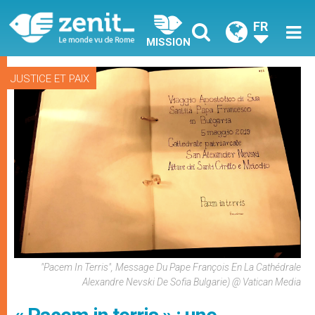
FR
MISSION
JUSTICE ET PAIX
"Pacem In Terris", Message Du Pape François En La Cathédrale
Alexandre Nevski De Sofia Bulgarie) @ Vatican Media