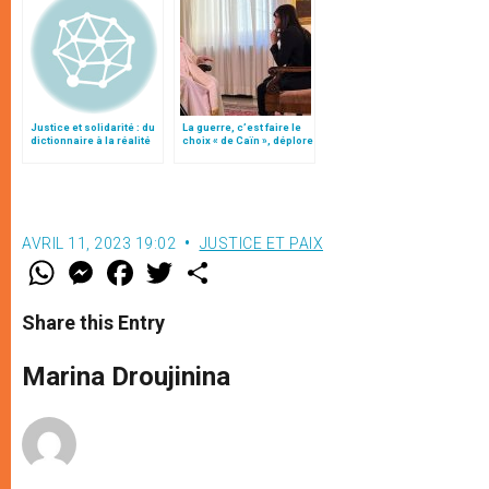
Justice et solidarité : du
La guerre, c’est faire le
dictionnaire à la réalité
choix « de Caïn », déplore
le pape François
AVRIL 11, 2023 19:02
JUSTICE ET PAIX
W
M
F
T
S
h
e
a
w
h
a
s
c
i
a
t
s
e
t
r
Share this Entry
s
e
b
t
e
A
n
o
e
p
g
o
r
Marina Droujinina
p
e
k
r