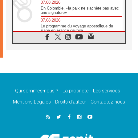
07.08.2026
En Colombie, «la paix ne s'achète pas avec
une signature»
07.08.2026
Le programme du voyage apostolique du
Pape en France dévoilé
07.08.2026
1ère Conférence continentale sur l'éducation
catholique en Afrique
07.08.2026
Un logo symbolique pour la venue du Pape
en France
07.08.2026
Cardinal Rossi: «La venue du Pape Léon en
Argentine est un hommage à François»
Qui sommes-nous ?
La propriété
Les services
07.08.2026
Hiroshima et Nagasaki, 81 ans après,
Mentions Legales
Droits d’auteur
Contactez-nous
lancement des «dix jours de prière pour la
paix»
06.08.2026
Préparatifs des JMJ 2027 à Séoul: «c'est
passionnant et l'impatience est immense!»
06.08.2026
Chrétiens et confucéens: respect et sagesse