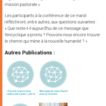
mission pastorale ».
Les participants à la conférence de ce mardi
réfléchiront, entre autres, aux questions suivantes :
« Que reste-t-il aujourd’hui de ce message que
l’encyclique a promu ? Pouvons-nous encore trouver
le chemin qui mène à la nouvelle humanité ? »
Autres Publications :
« Pacem in terris et la
Message de Jean-Paul II
culture de la paix », par le
pour la Journée
cardinal Martino
mondiale de la Paix (1er
janvier 2003)