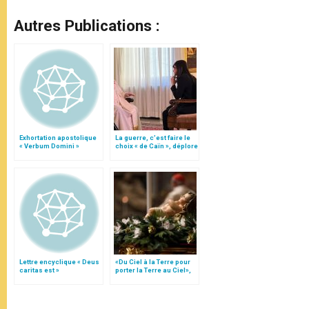
Autres Publications :
Exhortation apostolique
La guerre, c’est faire le
« Verbum Domini »
choix « de Caïn », déplore
le pape François
Lettre encyclique « Deus
«Du Ciel à la Terre pour
caritas est »
porter la Terre au Ciel»,
par Mgr Francesco Follo