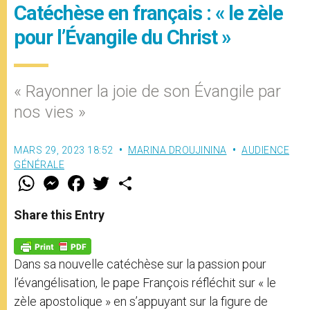
Catéchèse en français : « le zèle
pour l’Évangile du Christ »
« Rayonner la joie de son Évangile par
nos vies »
MARS 29, 2023 18:52
MARINA DROUJININA
AUDIENCE
GÉNÉRALE
W
M
F
T
S
h
e
a
w
h
a
s
c
i
a
t
s
e
t
r
Share this Entry
s
e
b
t
e
A
n
o
e
p
g
o
r
p
e
k
Dans sa nouvelle catéchèse sur la passion pour
r
l’évangélisation, le pape François réfléchit sur « le
zèle apostolique » en s’appuyant sur la figure de