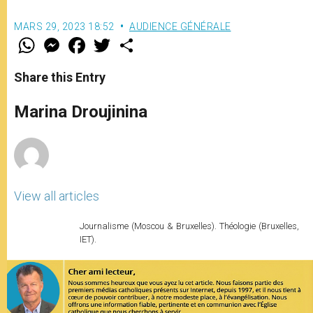
MARS 29, 2023 18:52
AUDIENCE GÉNÉRALE
W
M
F
T
S
h
e
a
w
h
a
s
c
i
a
t
s
e
t
r
Share this Entry
s
e
b
t
e
A
n
o
e
p
g
o
r
Marina Droujinina
p
e
k
r
View all articles
Journalisme (Moscou & Bruxelles). Théologie (Bruxelles,
IET).