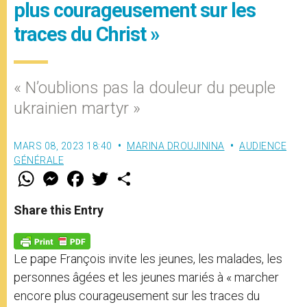
plus courageusement sur les
traces du Christ »
« N’oublions pas la douleur du peuple
ukrainien martyr »
MARS 08, 2023 18:40
MARINA DROUJININA
AUDIENCE
GÉNÉRALE
W
M
F
T
S
h
e
a
w
h
a
s
c
i
a
t
s
e
t
r
Share this Entry
s
e
b
t
e
A
n
o
e
p
g
o
r
p
e
k
Le pape François invite les jeunes, les malades, les
r
personnes âgées et les jeunes mariés à « marcher
encore plus courageusement sur les traces du