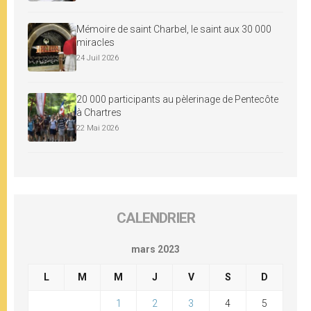
Mémoire de saint Charbel, le saint aux 30 000
miracles
24 Juil 2026
20 000 participants au pèlerinage de Pentecôte
à Chartres
22 Mai 2026
CALENDRIER
mars 2023
L
M
M
J
V
S
D
1
2
3
4
5