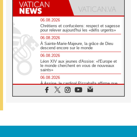
06.08.2026
Chrétiens et confucéens: respect et sagesse
pour relever aujourd'hui les «défis urgents»
06.08.2026
À Sainte-Marie-Majeure, la grâce de Dieu
descend encore sur le monde
06.08.2026
Léon XIV aux jeunes d'Assise: «l'Europe et
le monde cherchent en vous de nouveaux
saints»
06.08.2026
À Assise, le cardinal Pizzaballa affirme que
«les chrétiens veulent la paix»
06.08.2026
Au Mexique, le cardinal Parolin invite à être
aux côtés des marginalisées
06.08.2026
À Assise, le Pape invite les jeunes à
«construire la civilisation de l'amour»
05.08.2026
La visite du Pape en Argentine portera «un