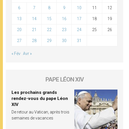
6
7
8
9
10
11
12
13
14
15
16
17
18
19
20
21
22
23
24
25
26
27
28
29
30
31
« Fév
Avr »
PAPE LÉON XIV
Les prochains grands
rendez-vous du pape Léon
XIV
De retour au Vatican, après trois
semaines de vacances