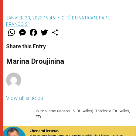
JANVIER 30, 2023 19:46
CITÉ DU VATICAN
,
PAPE
FRANÇOIS
W
M
F
T
S
h
e
a
w
h
a
s
c
i
a
t
s
e
t
r
Share this Entry
s
e
b
t
e
A
n
o
e
p
g
o
r
Marina Droujinina
p
e
k
r
View all articles
Journalisme (Moscou & Bruxelles). Théologie (Bruxelles,
IET).