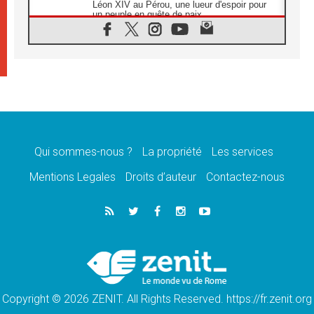
Léon XIV au Pérou, une lueur d'espoir pour
un peuple en quête de paix
05.08.2026
SCEAM: L'Église en Afrique vers
l'Assemblée ecclésiale de 2028 depuis
Addis-Abeba
05.08.2026
Le Pape exprime ses condoléances suite au
décès du cardinal Júlio Langa
05.08.2026
Le Pape attendu en novembre en Uruguay,
en Argentine et au Pérou
Qui sommes-nous ?
La propriété
Les services
05.08.2026
Mentions Legales
Droits d’auteur
Contactez-nous
Audience générale: la prière est un acte
d'espérance
04.08.2026
Léon XIV invite les Chevaliers de Colomb à
être des «prophètes de l'harmonie»
04.08.2026
Au Nigéria, attaques d'église, meurtre et
enlèvements de religieux suscitent l'émotion
Copyright © 2026 ZENIT. All Rights Reserved. https://fr.zenit.org