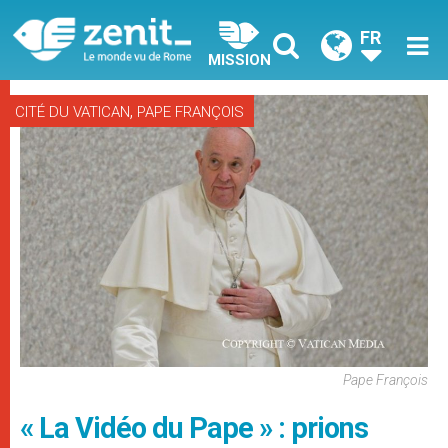
FR
MISSION
,
CITÉ DU VATICAN
PAPE FRANÇOIS
Pape François
« La Vidéo du Pape » : prions