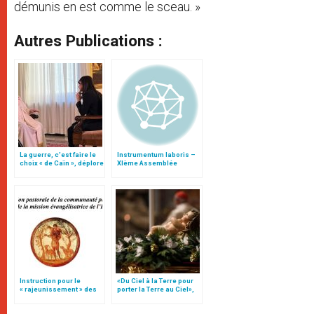
démunis en est comme le sceau. »
Autres Publications :
La guerre, c’est faire le
Instrumentum laboris –
choix « de Caïn », déplore
XIème Assemblée
le pape François
Générale Ordinaire du
Synode des Évêques
Instruction pour le
«Du Ciel à la Terre pour
« rajeunissement » des
porter la Terre au Ciel»,
paroisses (texte
par Mgr Francesco Follo
intégral)