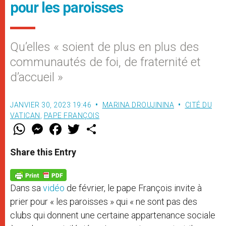
pour les paroisses
Qu’elles « soient de plus en plus des
communautés de foi, de fraternité et
d’accueil »
JANVIER 30, 2023 19:46
MARINA DROUJININA
CITÉ DU
VATICAN
,
PAPE FRANÇOIS
W
M
F
T
S
h
e
a
w
h
a
s
c
i
a
t
s
e
t
r
Share this Entry
s
e
b
t
e
A
n
o
e
p
g
o
r
p
e
k
Dans sa
vidéo
de février, le pape François invite à
r
prier pour « les paroisses » qui « ne sont pas des
clubs qui donnent une certaine appartenance sociale