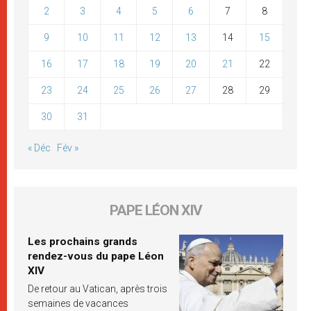
2
3
4
5
6
7
8
9
10
11
12
13
14
15
16
17
18
19
20
21
22
23
24
25
26
27
28
29
30
31
« Déc
Fév »
PAPE LÉON XIV
Les prochains grands
rendez-vous du pape Léon
XIV
De retour au Vatican, après trois
semaines de vacances