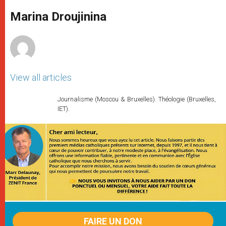
A
n
o
e
p
g
o
r
Marina Droujinina
p
e
k
r
View all articles
Journalisme (Moscou & Bruxelles). Théologie (Bruxelles,
IET).
FAIRE UN DON