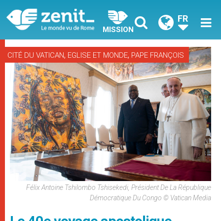
FR
MISSION
,
,
CITÉ DU VATICAN
EGLISE ET MONDE
PAPE FRANÇOIS
Félix Antoine Tshilombo Tshisekedi, Président De La République
Démocratique Du Congo © Vatican Media