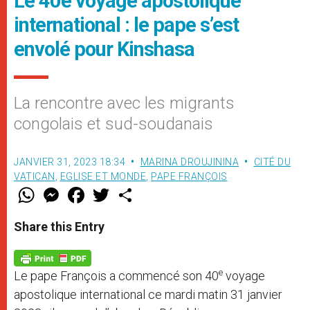
Le 40e voyage apostolique
international : le pape s’est
envolé pour Kinshasa
La rencontre avec les migrants
congolais et sud-soudanais
JANVIER 31, 2023 18:34
MARINA DROUJININA
CITÉ DU
VATICAN
,
EGLISE ET MONDE
,
PAPE FRANÇOIS
W
M
F
T
S
h
e
a
w
h
a
s
c
i
a
t
s
e
t
r
Share this Entry
s
e
b
t
e
A
n
o
e
p
g
o
r
p
e
k
e
Le pape François a commencé son 40
voyage
r
apostolique international ce mardi matin 31 janvier