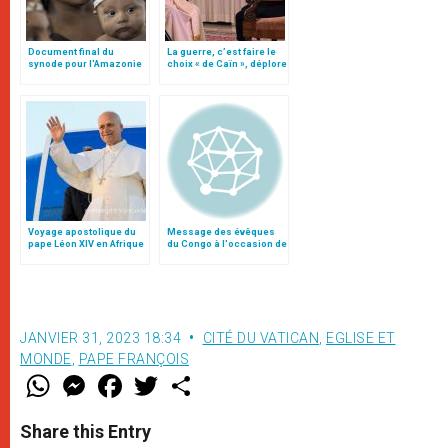
Document final du
La guerre, c’est faire le
synode pour l'Amazonie
choix « de Caïn », déplore
en français: traduction
le pape François
non officielle
Voyage apostolique du
Message des évêques
pape Léon XIV en Afrique
du Congo à l'occasion de
l'anniversaire de
l'indépendance
JANVIER 31, 2023 18:34
CITÉ DU VATICAN
,
EGLISE ET
MONDE
,
PAPE FRANÇOIS
W
M
F
T
S
h
e
a
w
h
a
s
c
i
a
t
s
e
t
r
Share this Entry
s
e
b
t
e