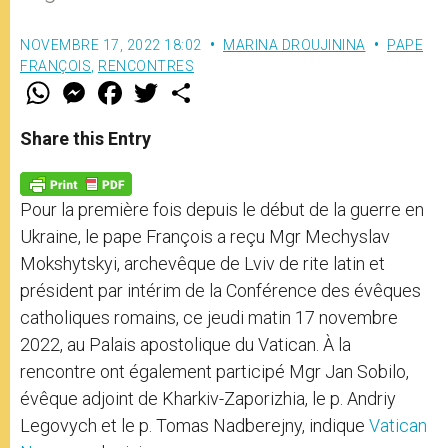
NOVEMBRE 17, 2022 18:02
MARINA DROUJININA
PAPE
FRANÇOIS
,
RENCONTRES
W
M
F
T
S
h
e
a
w
h
a
s
c
i
a
t
s
e
t
r
Share this Entry
s
e
b
t
e
A
n
o
e
p
g
o
r
p
e
k
Pour la première fois depuis le début de la guerre en
r
Ukraine, le pape François a reçu Mgr Mechyslav
Mokshytskyi, archevêque de Lviv de rite latin et
président par intérim de la Conférence des évêques
catholiques romains, ce jeudi matin 17 novembre
2022, au Palais apostolique du Vatican. À la
rencontre ont également participé Mgr Jan Sobilo,
évêque adjoint de Kharkiv-Zaporizhia, le p. Andriy
Legovych et le p. Tomas Nadberejny, indique
Vatican