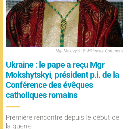
Mgr Mokrzycki © Wikimedia Commons
Ukraine : le pape a reçu Mgr
Mokshytskyi, président p.i. de la
Conférence des évêques
catholiques romains
Première rencontre depuis le début de
la guerre