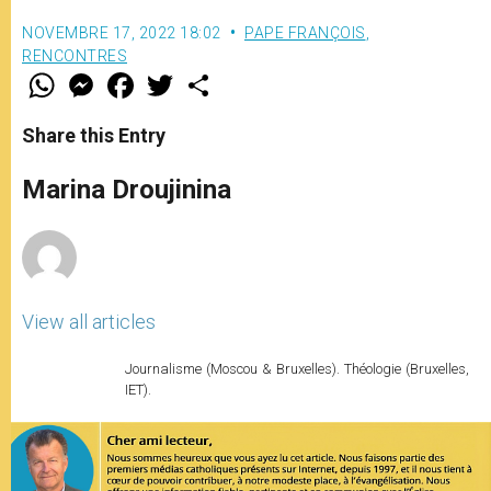
NOVEMBRE 17, 2022 18:02
PAPE FRANÇOIS
,
RENCONTRES
W
M
F
T
S
h
e
a
w
h
a
s
c
i
a
t
s
e
t
r
Share this Entry
s
e
b
t
e
A
n
o
e
p
g
o
r
Marina Droujinina
p
e
k
r
View all articles
Journalisme (Moscou & Bruxelles). Théologie (Bruxelles,
IET).