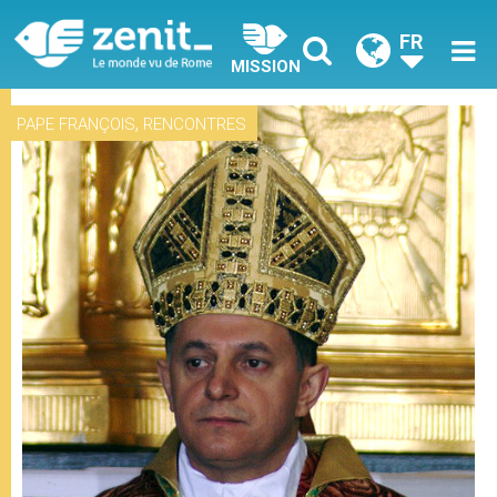
FR
MISSION
,
PAPE FRANÇOIS
RENCONTRES