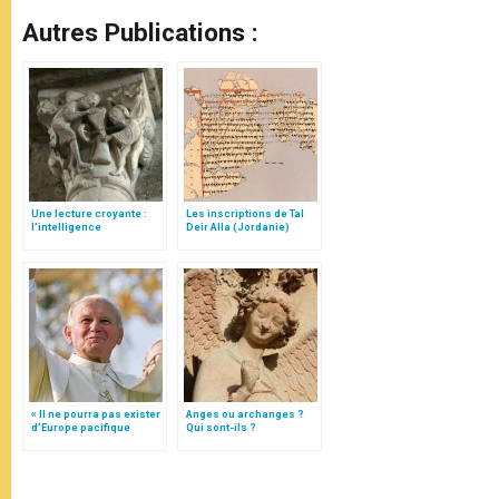
Autres Publications :
Une lecture croyante :
Les inscriptions de Tal
l’intelligence
Deir Alla (Jordanie)
typologique des deux
Testaments
« Il ne pourra pas exister
Anges ou archanges ?
d’Europe pacifique
Qui sont-ils ?
sans… »: l’Ukraine, dans
la vision de Jean-Paul II