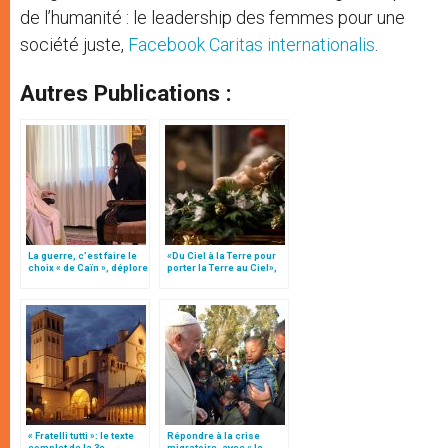
de l’humanité : le leadership des femmes pour une
société juste,
Facebook Caritas internationalis
.
Autres Publications :
La guerre, c’est faire le
«Du Ciel à la Terre pour
choix « de Caïn », déplore
porter la Terre au Ciel»,
le pape François
par Mgr Francesco Follo
« Fratelli tutti »: le texte
Répondre à la crise
complet de la 3e
migratoire, avec « le