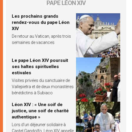
PAPE LÉON XIV
Les prochains grands
rendez-vous du pape Léon
XIV
De retour au Vatican, après trois
semaines de vacances
Le pape Léon XIV poursuit
ses haltes spirituelles
estivales
Visites privées du sanctuaire de
Vallepietra et de deux monastères
bénédictins à Subiaco
Léon XIV : « Une soif de
justice, une soif de charité
authentique »
Lors d’un déjeuner solidaire à
Castel Gandolfo, Léon XIV appelle