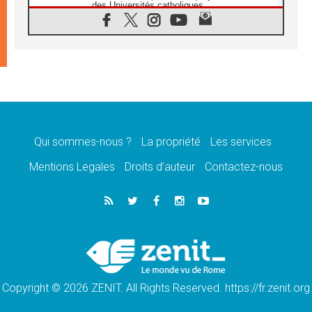
des Universités catholiques
08.08.2026
Signis 2026, donner la parole aux religieuses
catholiques
08.08.2026
Au Bangladesh, l'Église accompagne les
Dalits sur le chemin de la dignité
07.08.2026
Philippines: le vicariat apostolique de
Calapan devient un diocèse
Qui sommes-nous ?
La propriété
Les services
07.08.2026
Congo-Brazzaville: le 15 août, entre solennité
Mentions Legales
Droits d’auteur
Contactez-nous
de l'Assomption et mémoire nationale
07.08.2026
«La paix commence par l'empathie» estime
le cardinal Parolin
07.08.2026
En Colombie, «la paix ne s'achète pas avec
une signature»
Copyright © 2026 ZENIT. All Rights Reserved. https://fr.zenit.org