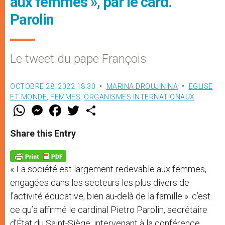
aux femmes », par le card.
Parolin
Le tweet du pape François
OCTOBRE 28, 2022 18:30
MARINA DROUJININA
EGLISE
ET MONDE
,
FEMMES
,
ORGANISMES INTERNATIONAUX
W
M
F
T
S
h
e
a
w
h
a
s
c
i
a
t
s
e
t
r
Share this Entry
s
e
b
t
e
A
n
o
e
p
g
o
r
p
e
k
« La société est largement redevable aux femmes,
r
engagées dans les secteurs les plus divers de
l’activité éducative, bien au-delà de la famille »: c’est
ce qu’a affirmé le cardinal Pietro Parolin, secrétaire
d’État du Saint-Siège, intervenant à la conférence