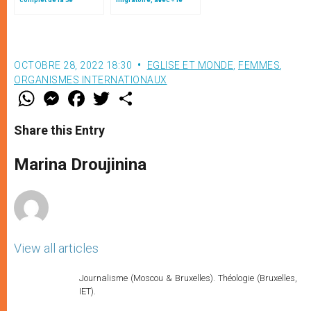
encyclique du pape
style de l’humanité »!
François
(texte complet)
OCTOBRE 28, 2022 18:30
EGLISE ET MONDE
,
FEMMES
,
ORGANISMES INTERNATIONAUX
W
M
F
T
S
h
e
a
w
h
a
s
c
i
a
t
s
e
t
r
Share this Entry
s
e
b
t
e
A
n
o
e
p
g
o
r
Marina Droujinina
p
e
k
r
View all articles
Journalisme (Moscou & Bruxelles). Théologie (Bruxelles,
IET).