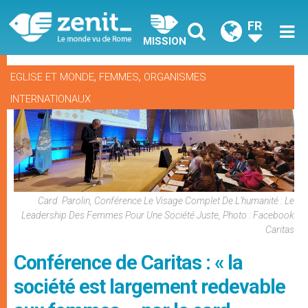
FR
MISSION
,
,
EGLISE ET MONDE
FEMMES
ORGANISMES
INTERNATIONAUX
Card. Parolin, Conférence Le Visage Complet De L’humanité : Le
Leadership Des Femmes Pour Une Société Juste, Photo : Facebook
Caritas
Conférence de Caritas : « la
société est largement redevable