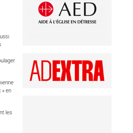
ussi
s
oulager
nienne
x » en
nt les