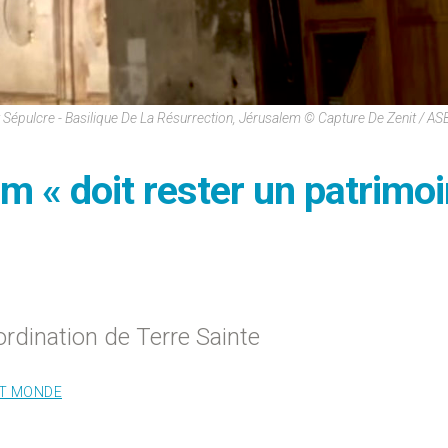
t Sépulcre - Basilique De La Résurrection, Jérusalem © Capture De Zenit / ASB
em « doit rester un patrimo
dination de Terre Sainte
ET MONDE