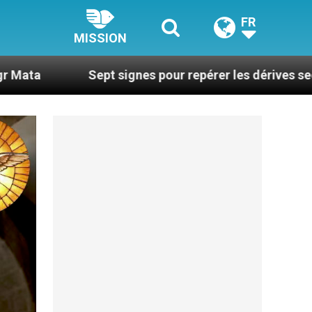
FR
MISSION
pt signes pour repérer les dérives sectaires du coachi