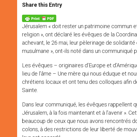
t
s
e
t
r
Share this Entry
s
e
b
t
e
A
n
o
e
p
g
o
r
p
e
k
Jérusalem « doit rester un patrimoine commun et
r
religion », ont déclaré les évêques de la Coordina
achevant, le 26 mai, leur pèlerinage de solidarité d
musulmane », ont-ils noté dans un communiqué pub
Les évêques – originaires d’Europe et d’Amériqu
lieu de l’âme – Une mère qui nous éduque et nous f
chrétiens locaux et ont tenu des colloques afin 
Sainte.
Dans leur communiqué, les évêques rappellent qu
Jérusalem, à la fois maintenant et à l’avenir ». C
beaucoup de ceux que nous avons rencontrés doive
colons, à des restrictions de leur liberté de mouv