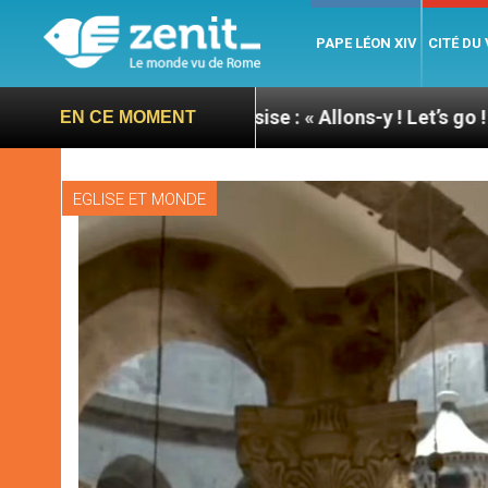
PAPE LÉON XIV
CITÉ DU
pape à Assise : « Allons-y ! Let’s go ! »
Nicaragu
EN CE MOMENT
EGLISE ET MONDE