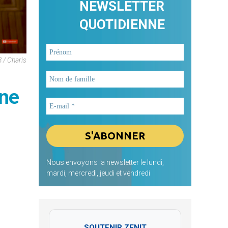
NEWSLETTER
QUOTIDIENNE
 / Charis
ine
Nous envoyons la newsletter le lundi,
mardi, mercredi, jeudi et vendredi
SOUTENIR ZENIT