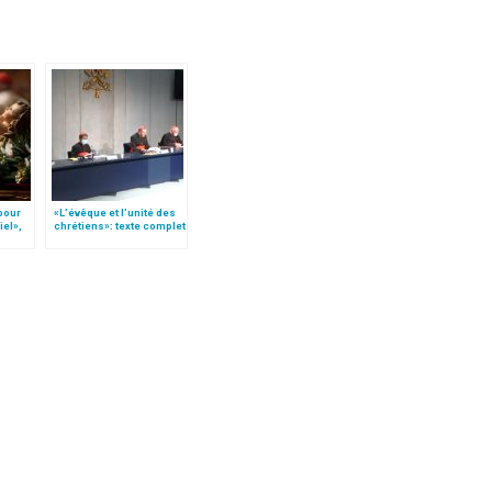
 pour
«L’évêque et l’unité des
iel»,
chrétiens»: texte complet
Follo
du C.P. pour la promotion
de l’unité