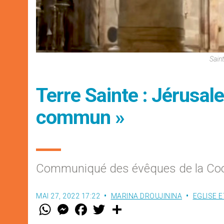
Sain
Terre Sainte : Jérusal
commun »
Communiqué des évêques de la Coor
MAI 27, 2022 17:22
MARINA DROUJININA
EGLISE 
W
M
F
T
S
h
e
a
w
h
a
s
c
i
a