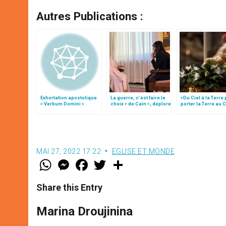
Autres Publications :
Exhortation apostolique
La guerre, c’est faire le
«Du Ciel à la Terre
« Verbum Domini »
choix « de Caïn », déplore
porter la Terre au C
le pape François
par Mgr Francesco 
MAI 27, 2022 17:22
EGLISE ET MONDE
W
M
F
T
S
h
e
a
w
h
a
s
c
i
a
t
s
e
t
r
Share this Entry
s
e
b
t
e
A
n
o
e
p
g
o
r
Marina Droujinina
p
e
k
r