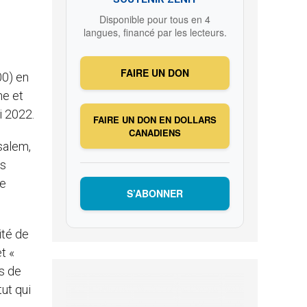
Disponible pour tous en 4
langues, financé par les lecteurs.
FAIRE UN DON
00) en
ne et
 2022.
FAIRE UN DON EN DOLLARS
CANADIENS
salem,
es
re
S’ABONNER
ité de
t «
s de
tut qui