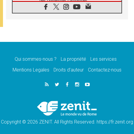
des Universités catholiques
08.08.2026
Signis 2026, donner la parole aux religieuses
catholiques
08.08.2026
Au Bangladesh, l'Église accompagne les
Dalits sur le chemin de la dignité
07.08.2026
Philippines: le vicariat apostolique de
Calapan devient un diocèse
Qui sommes-nous ?
La propriété
Les services
07.08.2026
Congo-Brazzaville: le 15 août, entre solennité
Mentions Legales
Droits d’auteur
Contactez-nous
de l'Assomption et mémoire nationale
07.08.2026
«La paix commence par l'empathie» estime
le cardinal Parolin
07.08.2026
En Colombie, «la paix ne s'achète pas avec
une signature»
Copyright © 2026 ZENIT. All Rights Reserved. https://fr.zenit.org