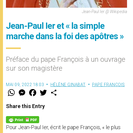
Jean-Paul Ier @ Wikipedia
Jean-Paul Ier et « la simple
marche dans la foi des apôtres »
Préface du pape François à un ouvrage
sur son magistère
MAI 09, 2022 18:03
HÉLÈNE GINABAT
PAPE FRANÇOIS
W
M
F
T
S
h
e
a
w
h
a
s
c
i
a
t
s
e
t
r
Share this Entry
s
e
b
t
e
A
n
o
e
p
g
o
r
p
e
k
Pour Jean-Paul Ier, écrit le pape François, « le plus
r