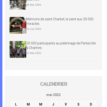
28 Mai 2026
Mémoire de saint Charbel, le saint aux 30 000
miracles
24 Juil 2026
20 000 participants au pèlerinage de Pentecôte
à Chartres
22 Mai 2026
CALENDRIER
mai 2022
L
M
M
J
V
S
D