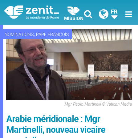
FR
MISSION
,
NOMINATIONS
PAPE FRANÇOIS
Mgr Paolo Martinelli © Vatican Media
Arabie méridionale : Mgr
Martinelli, nouveau vicaire