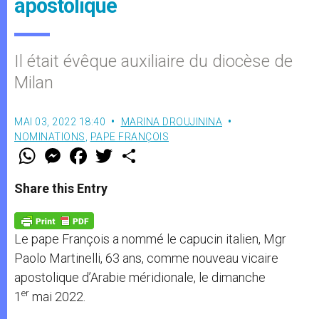
apostolique
Il était évêque auxiliaire du diocèse de
Milan
MAI 03, 2022 18:40
MARINA DROUJININA
NOMINATIONS
,
PAPE FRANÇOIS
W
M
F
T
S
h
e
a
w
h
a
s
c
i
a
t
s
e
t
r
Share this Entry
s
e
b
t
e
A
n
o
e
p
g
o
r
p
e
k
Le pape François a nommé le capucin italien, Mgr
r
Paolo Martinelli, 63 ans, comme nouveau vicaire
apostolique d’Arabie méridionale, le dimanche
er
1
mai 2022.