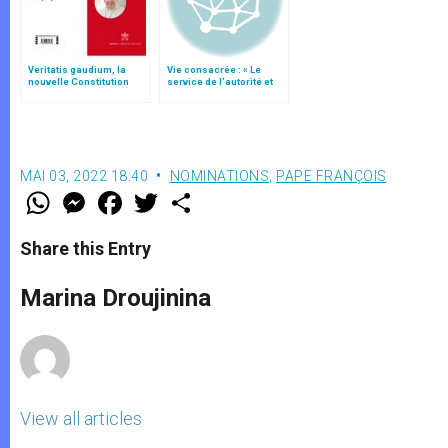
Veritatis gaudium, la
Vie consacrée : « Le
nouvelle Constitution
service de l’autorité et
pour les études
l’obéissance »
ecclésiastiques
MAI 03, 2022 18:40
NOMINATIONS
,
PAPE FRANÇOIS
W
M
F
T
S
h
e
a
w
h
a
s
c
i
a
t
s
e
t
r
Share this Entry
s
e
b
t
e
A
n
o
e
p
g
o
r
Marina Droujinina
p
e
k
r
View all articles