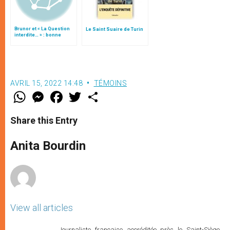
Brunor et « La Question
Le Saint Suaire de Turin
interdite… » : bonne
traversée ! (II)
AVRIL 15, 2022 14:48
TÉMOINS
W
M
F
T
S
h
e
a
w
h
a
s
c
i
a
t
s
e
t
r
Share this Entry
s
e
b
t
e
A
n
o
e
p
g
o
r
Anita Bourdin
p
e
k
r
View all articles
Journaliste française accréditée près le Saint-Siège