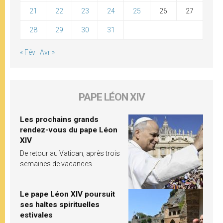
21
22
23
24
25
26
27
28
29
30
31
« Fév
Avr »
PAPE LÉON XIV
Les prochains grands
rendez-vous du pape Léon
XIV
De retour au Vatican, après trois
semaines de vacances
Le pape Léon XIV poursuit
ses haltes spirituelles
estivales