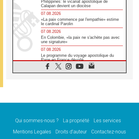
Philippines: le vicariat apostolique de
Calapan devient un diocèse
07.08.2026
«La paix commence par l'empathie» estime
le cardinal Parolin
07.08.2026
En Colombie, «la paix ne s'achète pas avec
une signature»
07.08.2026
Le programme du voyage apostolique du
Pape en France dévoilé
07.08.2026
1ère Conférence continentale sur l'éducation
catholique en Afrique
07.08.2026
Un logo symbolique pour la venue du Pape
en France
07.08.2026
Cardinal Rossi: «La venue du Pape Léon en
Argentine est un hommage à François»
Qui sommes-nous ?
La propriété
Les services
07.08.2026
Hiroshima et Nagasaki, 81 ans après,
Mentions Legales
Droits d’auteur
Contactez-nous
lancement des «dix jours de prière pour la
paix»