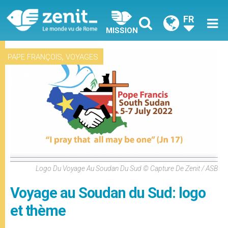
FR
MISSION
,
PAPE FRANÇOIS
VOYAGES
Logo Du Voyage Au Soudan Du Sud © Capture De Zenit / ASB
Voyage au Soudan du Sud: logo
et thème