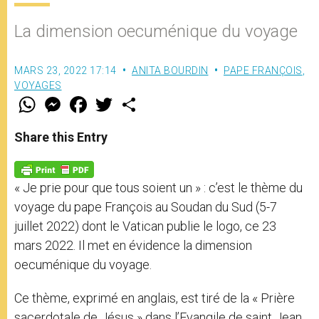
La dimension oecuménique du voyage
MARS 23, 2022 17:14
ANITA BOURDIN
PAPE FRANÇOIS
,
VOYAGES
W
M
F
T
S
h
e
a
w
h
a
s
c
i
a
t
s
e
t
r
Share this Entry
s
e
b
t
e
A
n
o
e
p
g
o
r
p
e
k
« Je prie pour que tous soient un » : c’est le thème du
r
voyage du pape François au Soudan du Sud (5-7
juillet 2022) dont le Vatican publie le logo, ce 23
mars 2022. Il met en évidence la dimension
oecuménique du voyage.
Ce thème, exprimé en anglais, est tiré de la « Prière
sacerdotale de Jésus » dans l’Evangile de saint Jean