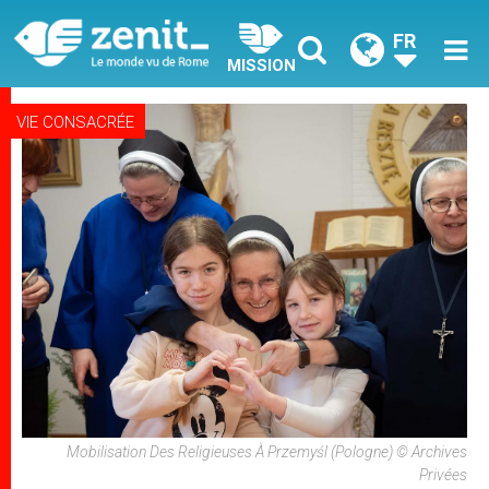
FR
MISSION
VIE CONSACRÉE
Mobilisation Des Religieuses À Przemyśl (Pologne) © Archives
Privées