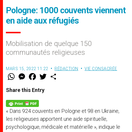
Pologne: 1000 couvents viennent
en aide aux réfugiés
Mobilisation de quelque 150
communautés religieuses
MARS 15, 2022 11:22
RÉDACTION
VIE CONSACRÉE
W
M
F
T
S
h
e
a
w
h
a
s
c
i
a
t
s
e
t
r
Share this Entry
s
e
b
t
e
A
n
o
e
p
g
o
r
p
e
k
« Dans 924 couvents en Pologne et 98 en Ukraine,
r
les religieuses apportent une aide spirituelle,
psychologique, médicale et matérielle », indique le