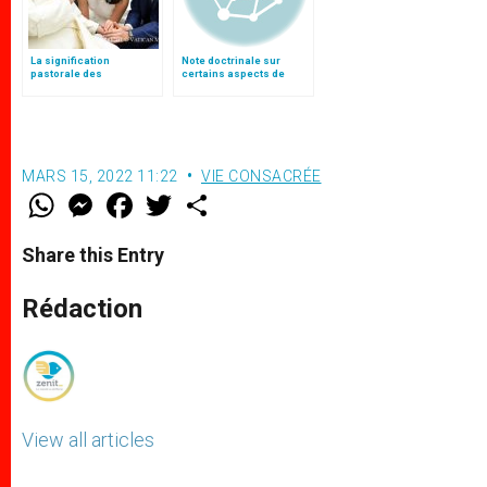
La signification
Note doctrinale sur
pastorale des
certains aspects de
bénédictions
l’évangélisation
MARS 15, 2022 11:22
VIE CONSACRÉE
W
M
F
T
S
h
e
a
w
h
a
s
c
i
a
t
s
e
t
r
Share this Entry
s
e
b
t
e
A
n
o
e
p
g
o
r
Rédaction
p
e
k
r
View all articles