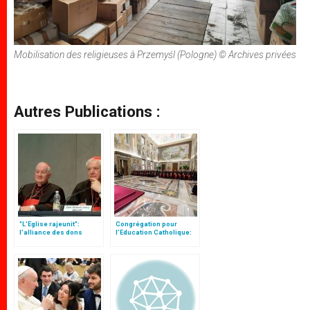
Mobilisation des religieuses à Przemyśl (Pologne) © Archives privées
Autres Publications :
"L'Eglise rajeunit":
Congrégation pour
l'alliance des dons
l’Education Catholique:
hiérarchiques et des
"Eduquer à l’humanisme
dons charismatiques
solidaire"