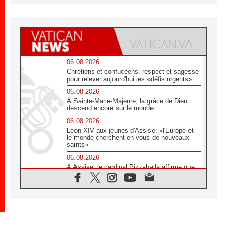
06.08.2026
Chrétiens et confucéens: respect et sagesse
pour relever aujourd'hui les «défis urgents»
06.08.2026
À Sainte-Marie-Majeure, la grâce de Dieu
descend encore sur le monde
06.08.2026
Léon XIV aux jeunes d'Assise: «l'Europe et
le monde cherchent en vous de nouveaux
saints»
06.08.2026
À Assise, le cardinal Pizzaballa affirme que
«les chrétiens veulent la paix»
06.08.2026
Au Mexique, le cardinal Parolin invite à être
aux côtés des marginalisées
06.08.2026
À Assise, le Pape invite les jeunes à